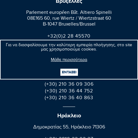
Βρυξέλλες
Parlement européen Bât. Altiero Spinelli
08E165 60, rue Wiertz / Wiertzstraat 60
B-1047 Bruxelles/Brussel
+32(0)2 28 45570
+32(0)2 28 49570
Για να διασφαλίσουμε την καλύτερη εμπειρία πλοήγησης, στο site
μας χρησιμοποιούμε cookies.
Μάθε περισσότερα
Αθήνα
Βαλαωρίτου 9A, Aθήνα 106 71
ΕΝΤΑΞΕΙ
(+30) 210 36 09 306
(+30) 210 36 44 752
(+30) 210 36 40 863
Ηράκλειο
Δημοκρατίας 55, Ηράκλειο 71306