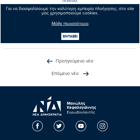
Τένεδο.
Για να διασφαλίσουμε την καλύτερη εμπειρία πλοήγησης, στο site
Ηράκλειο 16 Νοεμβρίου 2009
μας χρησιμοποιούμε cookies.
Μάθε περισσότερα
ΕΝΤΑΞΕΙ
Κοινοποιήστε:
Προηγούμενο νέο
Επόμενο νέο
Μανώλης
Κεφαλογιάννης
Ευρωβουλευτής