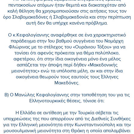
πεντακοσίων ατόμων ήταν θεμιτά και διακατεχόταν από
καλή θέληση θα χρησιμοποιούσαν στις αιτήσεις τους τον
όρο Σλαβομακεδόνες ή Σλαβομακεδονία και στην περίπτωση
αυτή δεν θα υπήρχε κανένα πρόβλημα.
Ο κ.Κεφαλογίαννης αναφέρθηκε σε ένα χαρακτηριστικό
παράδειγμα στην 1ου βαθμού συγγένεια του Νομάρχη
Φλώρινας με το στέλεχος του «Ουράνιου Τόξου» για να
τονίσει ότι αφενός πρόκειται για θέμα πολύπλοκο,
αφετέρου, ότι στην ίδια οικογένεια μόνο ένα μέλος
ασπάζεται την άποψη περί δήθεν «Μακεδονικής
μειονότητας» ενώ τα υπόλοιπα μέλη, αν και στην ίδια
οικογένεια θεωρούν τους εαυτούς τους Έλληνες
Μακεδόνες.
Β) Ο Μανώλης Κεφαλογίαννης στην τοποθέτηση του για τις
Ελληνοτουρκικές θέσεις, τόνισε ότι:
Η Ελλάδα σε αντίθεση με την Τουρκία σέβεται τις
υποχρεώσεις της που απορρέουν από τις Διεθνείς Συνθήκες
για την Ελληνική μειονότητα στην Κωνσταντινούπολη και την
μουσουλμανική μειονότητα στη Θράκη η οποία απολαμβάνει