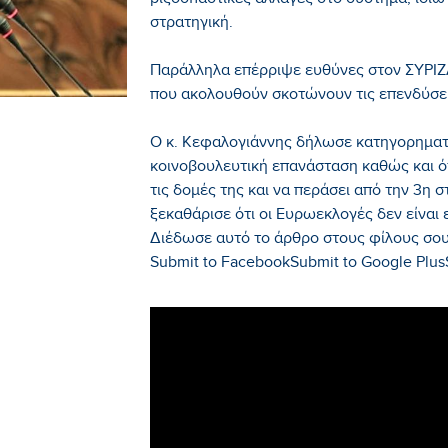
ριζοσπαστικές αλλαγές στο σύστημα, ιδιωτ
στρατηγική.
Παράλληλα επέρριψε ευθύνες στον ΣΥΡΙΖΑ 
που ακολουθούν σκοτώνουν τις επενδύσει
Ο κ. Κεφαλογιάννης δήλωσε κατηγορηματικ
κοινοβουλευτική επανάσταση καθώς και ότ
τις δομές της και να περάσει από την 3η 
ξεκαθάρισε ότι οι Ευρωεκλογές δεν είναι 
Διέδωσε αυτό το άρθρο στους φίλους σου
Submit to FacebookSubmit to Google PlusS