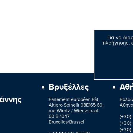
Για να δια
πλοήγησης, σ
Βρυξέλλες
Αθ
άννης
Parlement européen Bât.
Βαλαω
Altiero Spinelli 08E165 60,
Aθήνα
rue Wiertz / Wiertzstraat
60 B-1047
(+30)
Bruxelles/Brussel
(+30)
(+30)