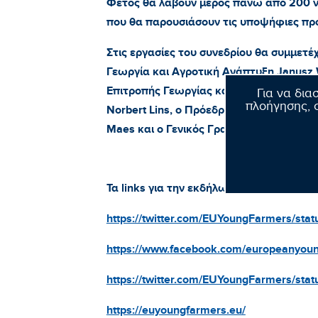
Φέτος θα λάβουν μέρος πάνω από 200 νέ
που θα παρουσιάσουν τις υποψήφιες πρ
Στις εργασίες του συνεδρίου θα συμμετέχ
Γεωργία και Αγροτική Ανάπτυξη Janusz 
Επιτροπής Γεωργίας και Ανάπτυξης Υπα
Για να δια
πλοήγησης, σ
Norbert Lins, ο Πρόεδρος του Ευρωπαϊ
Maes και ο Γενικός Γραμματέας της C
Τα
links
για την εκδήλωση:
https://twitter.com/EUYoungFarmers/st
https://www.facebook.com/europeanyo
https://twitter.com/EUYoungFarmers/s
https://euyoungfarmers.eu/