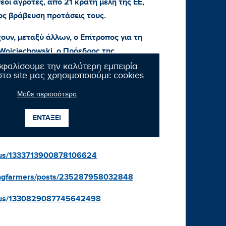
οι αγρότες, από 21 κράτη μέλη της ΕΕ,
ος βράβευση προτάσεις τους.
ουν, μεταξύ άλλων, ο Επίτροπος για τη
Wojciechowski, ο Πρόεδρος της
ίθρου του Ευρωπαϊκού Κοινοβουλίου
σφαλίσουμε την καλύτερη εμπειρία
το site μας χρησιμοποιούμε cookies.
κού Συμβουλίου Νέων Αγροτών Jannes
OPA-COGECA Pekka Pesonen.
Μάθε περισσότερα
ΕΝΤΑΞΕΙ
atus/1333713900878106624
ungfarmers/posts/235287958032848
tatus/1330829087745642498