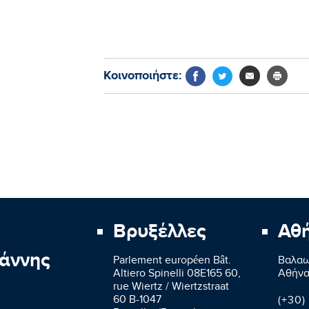
Κοινοποιήστε:
Βρυξέλλες
Αθ
άννης
Parlement européen Bât.
Βαλαω
Altiero Spinelli 08E165 60,
Aθήνα
rue Wiertz / Wiertzstraat
60 B-1047
(+30)