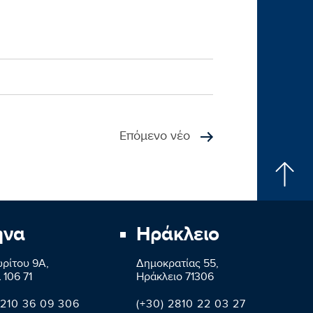
Επόμενο νέο
ήνα
Ηράκλειο
ρίτου 9A,
Δημοκρατίας 55,
 106 71
Ηράκλειο 71306
 210 36 09 306
(+30) 2810 22 03 27