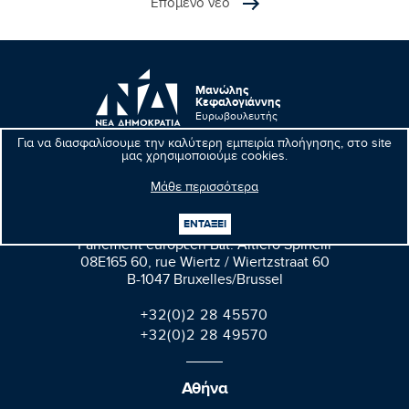
Επόμενο νέο
Μανώλης
Κεφαλογιάννης
Ευρωβουλευτής
Για να διασφαλίσουμε την καλύτερη εμπειρία πλοήγησης, στο site
μας χρησιμοποιούμε cookies.
Μάθε περισσότερα
Βρυξέλλες
ΕΝΤΑΞΕΙ
Parlement européen Bât. Altiero Spinelli
08E165 60, rue Wiertz / Wiertzstraat 60
B-1047 Bruxelles/Brussel
+32(0)2 28 45570
+32(0)2 28 49570
Αθήνα