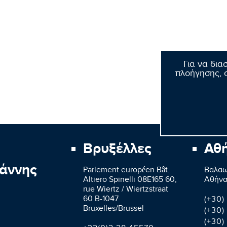
Για να δια
πλοήγησης, σ
Βρυξέλλες
Αθ
άννης
Parlement européen Bât.
Βαλαω
Altiero Spinelli 08E165 60,
Aθήνα
rue Wiertz / Wiertzstraat
60 B-1047
(+30)
Bruxelles/Brussel
(+30)
(+30)