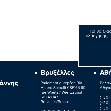
Για να δια
πλοήγησης, σ
Βρυξέλλες
Αθ
άννης
Parlement européen Bât.
Βαλαω
Altiero Spinelli 08E165 60,
Aθήνα
rue Wiertz / Wiertzstraat
60 B-1047
(+30)
Bruxelles/Brussel
(+30)
(+30)