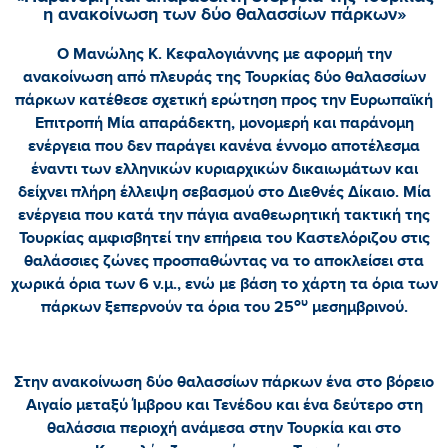
η ανακοίνωση των δύο θαλασσίων πάρκων»
Ο Μανώλης Κ. Κεφαλογιάννης με αφορμή την
ανακοίνωση από πλευράς της Τουρκίας δύο θαλασσίων
πάρκων κατέθεσε σχετική ερώτηση προς την Ευρωπαϊκή
Επιτροπή Μία απαράδεκτη, μονομερή και παράνομη
ενέργεια που δεν παράγει κανένα έννομο αποτέλεσμα
έναντι των ελληνικών κυριαρχικών δικαιωμάτων και
δείχνει πλήρη έλλειψη σεβασμού στο Διεθνές Δίκαιο. Μία
ενέργεια που κατά την πάγια αναθεωρητική τακτική της
Τουρκίας αμφισβητεί την επήρεια του Καστελόριζου στις
θαλάσσιες ζώνες προσπαθώντας να το αποκλείσει στα
χωρικά όρια των 6 ν.μ., ενώ με βάση το χάρτη τα όρια των
ου
πάρκων ξεπερνούν τα όρια του 25
μεσημβρινού.
Στην ανακοίνωση δύο θαλασσίων πάρκων ένα στο βόρειο
Αιγαίο μεταξύ Ίμβρου και Τενέδου και ένα δεύτερο στη
θαλάσσια περιοχή ανάμεσα στην Τουρκία και στο