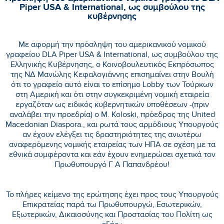
Piper USA & International, ως συμβούλου της
κυβέρνησης
Με αφορμή την πρόσληψη του αμερικανικού νομικού
γραφείου DLA Piper USA & International, ως συμβούλου της
Ελληνικής Κυβέρνησης, ο Κοινοβουλευτικός Εκπρόσωπος
της ΝΔ Μανώλης Κεφαλογιάννης επισημαίνει στην Βουλή
ότι το γραφείο αυτό είναι το επίσημο Lobby των Τούρκων
στη Αμερική και ότι στην συγκεκριμένη νομική εταιρεία
εργαζόταν ως ειδικός κυβερνητικών υποθέσεων -(πριν
αναλάβει την προεδρία) ο Μ. Koloski, πρόεδρος της United
Macedonian Diaspora., και ρωτά τους αρμόδιους Υπουργούς
αν έχουν ελέγξει τις δραστηριότητες της ανωτέρω
αναφερόμενης νομικής εταιρείας των ΗΠΑ σε σχέση με τα
εθνικά συμφέροντα και εάν έχουν ενημερώσει σχετικά τον
Πρωθυπουργό Γ Α Παπανδρέου!
Το πλήρες κείμενο της ερώτησης έχει προς τους Υπουργούς
Επικρατείας παρά τω Πρωθυπουργώ, Εσωτερικών,
Εξωτερικών, Δικαιοσύνης και Προστασίας του Πολίτη ως