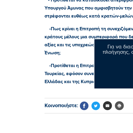
- Προτίθεται να καταδικάσει απερίφρασ
Υπουργού Άμυνας που αμφισβητούν την 
στρέφονται ευθέως κατά κρατών-μελών
-Πως κρίνει η Επιτροπή τη συνεχιζόμεν
κράτους μέλους μια συμπεριφορά που δεν
αξίες και τις υποχρεώσεις μιας υποψήφ
Για να δια
πλοήγησης, σ
Ένωση;
-Προτίθεται η Επιτροπή να ζητήσει συγ
Τουρκίας, εφόσον συνεχιστεί η αναθεωρητ
Ελλάδας και της Κυπριακής Δημοκρατίας
Κοινοποιήστε: