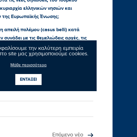
τα τις νέες δηλώσεις του Τούρκου
κυριαρχία ελληνικών νησιών και
 της Ευρωπαϊκής Ένωσης;
η απειλή πολέμου (
casus
belli
) κατά
 συνάδει με τις θεμελιώδεις αρχές, τις
ιας προς ένταξη χώρας στην Ευρωπαϊκή
σφαλίσουμε την καλύτερη εμπειρία
το site μας χρησιμοποιούμε cookies.
Μάθε περισσότερα
κεκριμένες κυρώσει εις βάρος της
ική και επιθετική της πολιτική κατά της
ΕΝΤΑΞΕΙ
;»
Επόμενο νέο