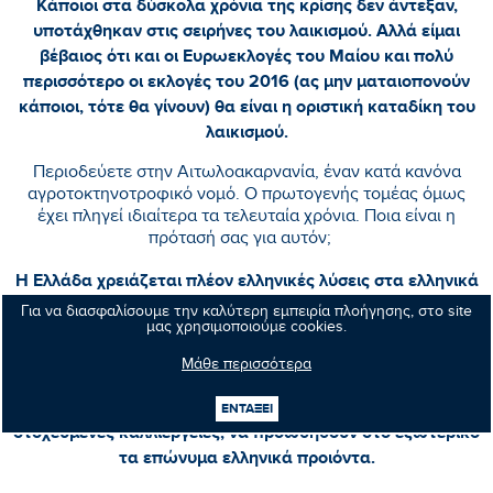
Κάποιοι στα δύσκολα χρόνια της κρίσης δεν άντεξαν,
υποτάχθηκαν στις σειρήνες του λαικισμού. Αλλά είμαι
βέβαιος ότι και οι Ευρωεκλογές του Μαίου και πολύ
περισσότερο οι εκλογές του 2016 (ας μην ματαιοπονούν
κάποιοι, τότε θα γίνουν) θα είναι η οριστική καταδίκη του
λαικισμού.
Περιοδεύετε στην Αιτωλοακαρνανία, έναν κατά κανόνα
αγροτοκτηνοτροφικό νομό. Ο πρωτογενής τομέας όμως
έχει πληγεί ιδιαίτερα τα τελευταία χρόνια. Ποια είναι η
πρότασή σας για αυτόν;
Η Ελλάδα χρειάζεται πλέον ελληνικές λύσεις στα ελληνικά
προβλήματα. Η χώρα μας στον επισιτιστικό τομέα εισάγει
Για να διασφαλίσουμε την καλύτερη εμπειρία πλοήγησης, στο site
μας χρησιμοποιούμε cookies.
περίπου το 80% των αναγκών της. Αυτό πρέπει να
ανατραπεί. Κορυφαίος πυλώνας της Ανάπτυξης πρέπει να
Μάθε περισσότερα
είναι ο πρωτογενής τομέας. Να ενισχυθούν οι νέοι αγρότες
και κτηνοτρόφοι, να στηριχθεί η ελληνική παραγωγή με
ΕΝΤΑΞΕΙ
στοχευμένες καλλιέργειες, να προωθηθούν στο εξωτερικό
τα επώνυμα ελληνικά προιόντα.