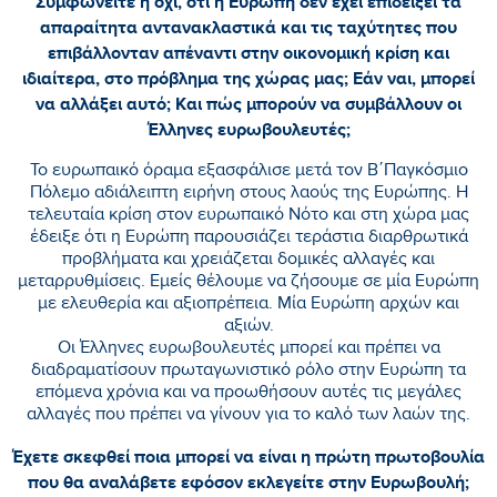
Συμφωνείτε ή όχι, ότι η Ευρώπη δεν έχει επιδείξει τα
απαραίτητα αντανακλαστικά και τις ταχύτητες που
επιβάλλονταν απέναντι στην οικονομική κρίση και
ιδιαίτερα, στο πρόβλημα της χώρας μας; Εάν ναι, μπορεί
να αλλάξει αυτό; Και πώς μπορούν να συμβάλλουν οι
Έλληνες ευρωβουλευτές;
Το ευρωπαικό όραμα εξασφάλισε μετά τον Β΄Παγκόσμιο
Πόλεμο αδιάλειπτη ειρήνη στους λαούς της Ευρώπης. Η
τελευταία κρίση στον ευρωπαικό Νότο και στη χώρα μας
έδειξε ότι η Ευρώπη παρουσιάζει τεράστια διαρθρωτικά
προβλήματα και χρειάζεται δομικές αλλαγές και
μεταρρυθμίσεις. Εμείς θέλουμε να ζήσουμε σε μία Ευρώπη
με ελευθερία και αξιοπρέπεια. Μία Ευρώπη αρχών και
αξιών.
Οι Έλληνες ευρωβουλευτές μπορεί και πρέπει να
διαδραματίσουν πρωταγωνιστικό ρόλο στην Ευρώπη τα
επόμενα χρόνια και να προωθήσουν αυτές τις μεγάλες
αλλαγές που πρέπει να γίνουν για το καλό των λαών της.
Έχετε σκεφθεί ποια μπορεί να είναι η πρώτη πρωτοβουλία
που θα αναλάβετε εφόσον εκλεγείτε στην Ευρωβουλή;