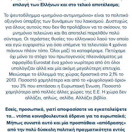
επιλογή των Ελλήνων και στο τελικό αποτέλεσμα;
Το ψευτοδίλημμα «μνημόνιο-αντιμνημόνιο» είναι το πολιτικό
οξυγόνο ύπαρξης των δυνάμεων του λαικισμού. Δυστυχώς
για όλους αυτούς που δεν θα προλάβουν να το σκίσουν, το
μνημόνιο τελειώνει και θα αποτελεί παρελθόν πολύ
σύντομα. Οι τεράστιες θυσίες του ελληνικού λαού τον οποίο
και εγώ ευχαριστώ για όσα υπέμενε τα τελευταία 4 χρόνια
πιάνουν πλέον τόπο. Όλοι μαζί τα καταφέραμε. Πετύχαμε
όχι μόνο το στόχο του πρωτογενούς πλεονάσματος με
σφραγίδα Eurostat ένα χρόνο νωρίτερα από ότι όλοι
υπολόγιζαν αλλά και μία ακόμη μεγαλύτερη επιτυχία.
Μειώσαμε το έλλειμμά της χώρας δραστικά στο 2,1% το
2013. Ποσοστό χαμηλότερο και από το «ψυχολογικό όριο»
του 3% που επιτάσσει η Ευρωπαική Ένωση. Ποσοστό
χαμηλότερο από πολλές άλλες χώρες της Ε.Ε. Η χώρα δεν
αλλάζει, απλώς, σελίδα. Αλλάζει βιβλίο.
Εσείς, προσωπικά, γιατί αποφασίσατε να εγκαταλείψετε
τα… ντόπια κοινοβουλευτικά έδρανα για τα ευρωπαϊκά;
Μήπως συνιστά αυτό και μία προσπάθεια «απόδρασης»
από την πολύ δύσκολη πολιτική πραγματικότητα εντός