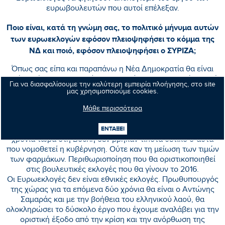
ευρωβουλευτών που αυτοί επέλεξαν.
Ποιο είναι, κατά τη γνώμη σας, το πολιτικό μήνυμα αυτών
των ευρωεκλογών εφόσον πλειοψηφήσει το κόμμα της
ΝΔ και ποιό, εφόσον πλειοψηφήσει ο ΣΥΡΙΖΑ;
Όπως σας είπα και παραπάνω η Νέα Δημοκρατία θα είναι
πρώτο κόμμα και σ’ αυτές τις εκλογές που θα ξεκινήσει από
Για να διασφαλίσουμε την καλύτερη εμπειρία πλοήγησης, στο site
τον ελληνικό λαό η περιθωριοποίηση των κομμάτων
μας χρησιμοποιούμε cookies.
εκείνων που επένδυσαν στην κρίση, στην ανασφάλεια και
την αγανάκτηση των πολιτών για να αποκομίσουν μόνο
Μάθε περισσότερα
εκλογικά οφέλη. Χωρίς να προτείνουν ποτέ τίποτα
ουσιαστικό υπηρετώντας μόνο έναν άκρατο μηδενισμό δύο
ΕΝΤΑΞΕΙ
χρόνια τώρα στη Βουλή δεν βρήκαν τίποτα θετικό σ΄αυτά
που νομοθετεί η κυβέρνηση. Ούτε καν τη μείωση των τιμών
των φαρμάκων. Περιθωριοποίηση που θα οριστικοποιηθεί
στις βουλευτικές εκλογές που θα γίνουν το 2016.
Οι Ευρωεκλογές δεν είναι εθνικές εκλογές. Πρωθυπουργός
της χώρας για τα επόμενα δύο χρόνια θα είναι ο Αντώνης
Σαμαράς και με την βοήθεια του ελληνικού λαού, θα
ολοκληρώσει το δύσκολο έργο που έχουμε αναλάβει για την
οριστική έξοδο από την κρίση και την ανόρθωση της