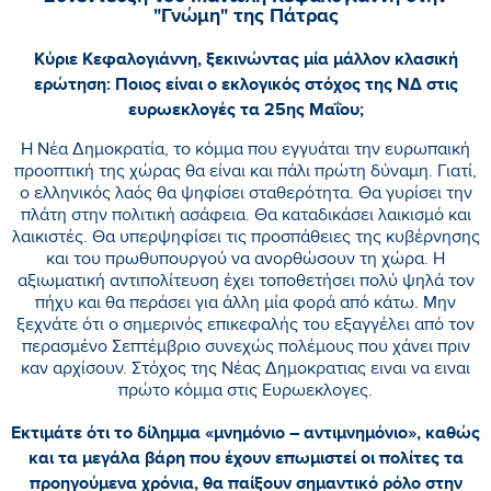
"Γνώμη" της Πάτρας
Κύριε Κεφαλογιάννη, ξεκινώντας μία μάλλον κλασική
ερώτηση: Ποιος είναι ο εκλογικός στόχος της ΝΔ στις
ευρωεκλογές τα 25ης Μαΐου;
Η Νέα Δημοκρατία, το κόμμα που εγγυάται την ευρωπαική
προοπτική της χώρας θα είναι και πάλι πρώτη δύναμη. Γιατί,
ο ελληνικός λαός θα ψηφίσει σταθερότητα. Θα γυρίσει την
πλάτη στην πολιτική ασάφεια. Θα καταδικάσει λαικισμό και
λαικιστές. Θα υπερψηφίσει τις προσπάθειες της κυβέρνησης
και του πρωθυπουργού να ανορθώσουν τη χώρα. Η
αξιωματική αντιπολίτευση έχει τοποθετήσει πολύ ψηλά τον
πήχυ και θα περάσει για άλλη μία φορά από κάτω. Μην
ξεχνάτε ότι ο σημερινός επικεφαλής του εξαγγέλει από τον
περασμένο Σεπτέμβριο συνεχώς πολέμους που χάνει πριν
καν αρχίσουν. Στόχος της Νέας Δημοκρατιας ειναι να ειναι
πρώτο κόμμα στις Ευρωεκλογες.
Εκτιμάτε ότι το δίλημμα «μνημόνιο – αντιμνημόνιο», καθώς
και τα μεγάλα βάρη που έχουν επωμιστεί οι πολίτες τα
προηγούμενα χρόνια, θα παίξουν σημαντικό ρόλο στην