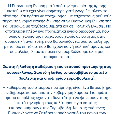
Η Ευρωπαική Ένωση μετά από την εμπειρία της κρίσης
πιστεύω ότι έχει γίνει σοφότερη γιατί γνωρίζει πλέον τα
αίτιά της. Και πρέπει να προχωρήσει με ταχύτατους ρυθμούς
πέραν της νομισματικής ένωσης στην Οικονομική Ένωση της
και βεβαίως με ταχύτατα βήματα και σε Πολιτική Ένωση . Να
αποτελέσει πλέον ένα πραγματικά ενιαίο οικοδόμημα, που
όλες οι χώρες της προχωρούν χωρίς ανισότητες στην
ουσιαστική ανάπτυξη, που θα δανείζονται όλα τα μέλη της
με το ίδιο επιτόκιο, που θα εχουν κοινή πολιτική άμυνας και
ασφαλείας. Σ’ αυτό πρέπει να συμβάλλουμε όλοι μας
αποφασιστικά.
Σωστή ή λάθος η καθιέρωση του σταυρού προτίμησης στις
ευρωεκλογές; Σωστό ή λάθος το ασυμβίβαστο μεταξύ
βουλευτή και υποψηφίου ευρωβουλευτή;
Η καθιέρωση του σταυρού προτίμησης είναι ένα θετικό βήμα
εκδημοκρατισμού από την κυβέρνηση Σαμαρά. Για πρώτη
φορά οι πολίτες έχουν τη δυνατότητα να ψηφίσουν τους
κατά την κρίση τους καλύτερους για να τους
εκπροσωπήσουν στην Ευρωβουλή. Και στις επόμενες
Ευρωεκλογές να ζητήσουν απολογισμό του έργου των