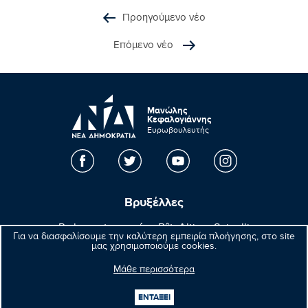
Προηγούμενο νέο
Επόμενο νέο
Μανώλης
Κεφαλογιάννης
Ευρωβουλευτής
Βρυξέλλες
Parlement européen Bât. Altiero Spinelli
Για να διασφαλίσουμε την καλύτερη εμπειρία πλοήγησης, στο site
08E165 60, rue Wiertz / Wiertzstraat 60
μας χρησιμοποιούμε cookies.
B-1047 Bruxelles/Brussel
Μάθε περισσότερα
+32(0)2 28 45570
+32(0)2 28 49570
ΕΝΤΑΞΕΙ