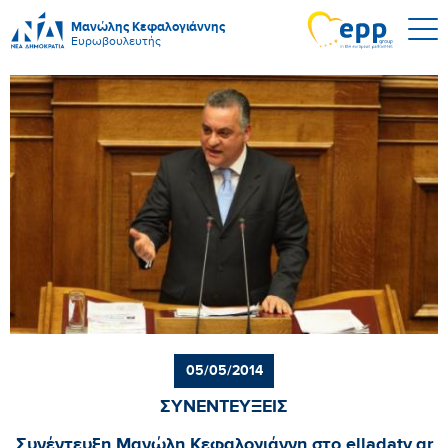
Μανώλης Κεφαλογιάννης
Ευρωβουλευτής
05/05/2014
ΣΥΝΕΝΤΕΥΞΕΙΣ
Συνέντευξη Μανώλη Κεφαλογιάννη στο elladatv.gr