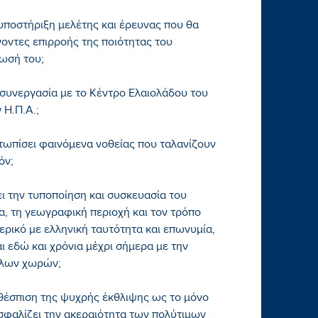
 υποστήριξη μελέτης και έρευνας που θα
ντες επιρροής της ποιότητας του
ίωσή του;
η συνεργασία με το Κέντρο Ελαιολάδου του
 Η.Π.Α.;
τωπίσει φαινόμενα νοθείας που ταλανίζουν
όν;
ει την τυποποίηση και συσκευασία του
α, τη γεωγραφική περιοχή και τον τρόπο
ρικό με ελληνική ταυτότητα και επωνυμία,
αι εδώ και χρόνια μέχρι σήμερα με την
λλων χωρών;
η θέσπιση της ψυχρής έκθλιψης ως το μόνο
σφαλίζει την ακεραιότητα των πολύτιμων