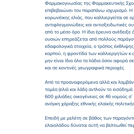
Φαρμακογνωσίας της Φαρμακευτικής Σχο
επιβεβαιώνει τον παραπάνω ισχυρισμό. Η 
κορωνέϊκης ελιάς, που καλλιεργείται σε ο
αντιφλεγμονώδεις και αντιοξειδωτικές ου
από το μέσο όρο. Η ίδια έρευνα ανέδειξε 
ουσιών επηρεάζεται από πολλούς παράγον
εδαφολογικά στοιχεία, ο τρόπος έκθλιψης
καρπού, η φροντίδα των καλλιεργητών κ.α
μην είναι ίδια όλα τα λάδια όσον αφορά σ
και σε κοντινές γεωγραφικά περιοχές.
Από τα προαναφερόμενα αλλά και λαμβάνο
τομέα (ελιά και λάδι) αντλούν το εισόδημ
600 χιλιάδες οικογένειες σε 46 νομούς σ
ανάγκη χάραξης εθνικής ελαϊκής πολιτικής
Επειδή με μελέτη σε βάθος των παραγόντ
ελαιολάδου δύναται αυτή να βελτιωθεί πε