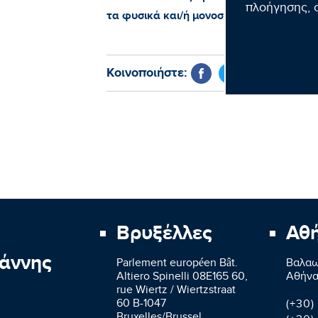
πλοήγησης, σ
τα φυσικά και/ή μονοσυστατικά τρόφιμα
Κοινοποιήστε:
Βρυξέλλες
Αθ
άννης
Parlement européen Bât.
Βαλαω
Altiero Spinelli 08E165 60,
Aθήνα
rue Wiertz / Wiertzstraat
60 B-1047
(+30)