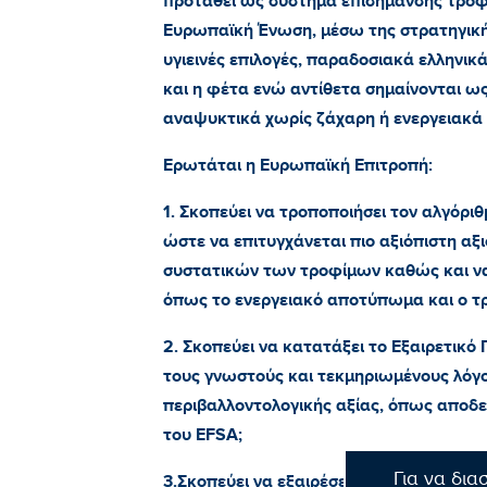
προταθεί ως σύστημα επισήμανσης τροφ
Ευρωπαϊκή Ένωση, μέσω της στρατηγικής 
υγιεινές επιλογές, παραδοσιακά ελληνικά
και η φέτα ενώ αντίθετα σημαίνονται ως
αναψυκτικά χωρίς ζάχαρη ή ενεργειακά
Ερωτάται η Ευρωπαϊκή Επιτροπή:
1. Σκοπεύει να τροποποιήσει τον αλγόριθ
ώστε να επιτυγχάνεται πιο αξιόπιστη α
συστατικών των τροφίμων καθώς και ν
όπως το ενεργειακό αποτύπωμα και ο τ
2. Σκοπεύει να κατατάξει το Εξαιρετικό
τους γνωστούς και τεκμηριωμένους λόγο
περιβαλλοντολογικής αξίας, όπως αποδει
του EFSA;
Για να δια
3.Σκοπεύει να εξαιρέσει από την υποχρ