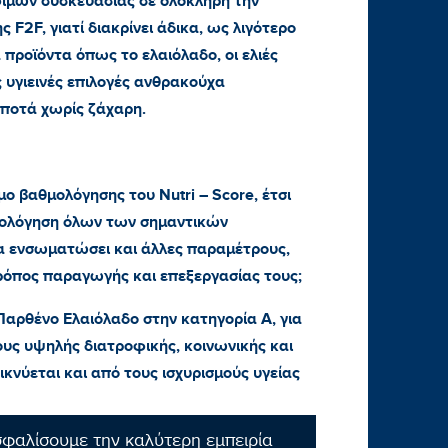
ίμων συσκευασίας σε ολόκληρη την
F2F, γιατί διακρίνει άδικα, ως λιγότερο
 προϊόντα όπως το ελαιόλαδο, οι ελιές
 υγιεινές επιλογές ανθρακούχα
 ποτά χωρίς ζάχαρη.
μο βαθμολόγησης του Nutri – Score, έτσι
ξιολόγηση όλων των σημαντικών
α ενσωματώσει και άλλες παραμέτρους,
ρόπος παραγωγής και επεξεργασίας τους;
 Παρθένο Ελαιόλαδο στην κατηγορία Α, για
υς υψηλής διατροφικής, κοινωνικής και
κνύεται και από τους ισχυρισμούς υγείας
σφαλίσουμε την καλύτερη εμπειρία
έωση διατροφικής επισήμανσης FOPL, όλα