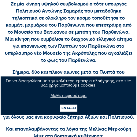
Σε μία κίνηση υψηλού συμβολισμού ο τότε υπουργός
Πολιτισμού Αντώνης Σαμαράς που μεταδόθηκε
τηλεοπτικά σε ολόκληρο τον κόσμο τοποθέτησε το
κομμάτι μαρμάρου του Παρθενώνα που επεστράφη από
το Μουσείο του Βατικανού σε μετόπη του Παρθενώνα.
Μία κίνηση που συμβόλισε το διαχρονικό ελληνικό αίτημα
για επανένωση των Γλυπτών του Παρθενώνα στο
υπέρλαμπρο νέο Μουσείο της Ακρόπολης που αγκαλιάζει
το φως του Παρθενώνα.
Σήμερα, δύο και πλέον αιώνες μετά τα Γλυπτά του
Παρθενώνα παραμένουν εξόριστα. Υπό βρετανική κατοχή.
Για να διασφαλίσουμε την καλύτερη εμπειρία πλοήγησης, στο site
μας χρησιμοποιούμε cookies.
Σήμερα, δύο αιώνες μετά, ο ακρωτηριασμός του
Μάθε περισσότερα
Παρθενώνα, του Παγκόσμιου Πολιτισμού συνεχίζεται.
ΕΝΤΑΞΕΙ
Η επανένωση των Γλυπτών του Παρθενώνα παραμένει
για όλους μας ένα κορυφαίο ζήτημα Αξιών και Πολιτισμού.
Και επαναλαμβάνοντας τα λόγια της Μελίνας Μερκούρη
λέμε στη βρετανική κυβέρνηση: