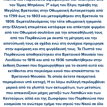
ο
τον Τόμας Μπράουν, 7
κόμη του Έλγιν, πρέσβη της
Μεγάλης Βρετανίας στην Οθωμανική Αυτοκρατορία από
το 1799 έως το 1803 και μεταφέρθηκαν στη Βρετανία το
1806. Εκμεταλλευόμενος την τότε οθωμανική ηγεμονία
στην Ελληνική επικράτεια κατάφερε και απέκτησε φιρμάνι
από τον Οθωμανό σουλτάνο για την αποκαθήλωσή τους
από τον Παρθενώνα με σκοπό τη μέτρηση και την
αποτύπωσή τους σε σχέδια ενώ στη συνέχεια προχώρησε
στην αφαίρεση και στη φυγάδευσή τους. Τα Γλυπτά του
Παρθενώνα αποθηκεύτηκαν στο Βρετανικό Μουσείο του
Λονδίνου το 1816 και από το 1936 τοποθετήθηκαν στην
έκθεση
Duveen
που δημιουργήθηκε για το σκοπό αυτό και
εκτίθενται στο παγκόσμιο κοινό που επισκέπτεται το
Βρετανικό Μουσείο. Τα οποία έκτοτε πεισματικά
παραμένουν υπό κατοχή. Η εν λόγω συλλογή περιλαμβάνει
μερικά από τα γλυπτά των αετωμάτων, των μετοπών,
που απεικονίζουν μάχες μεταξύ των Λαπιθών και των
Κενταύρων, αλλά και της Ζωοφόρου του Παρθενώνα που
κοσμούσε το ανώτερο τμήμα του σηκού του Ναού σε όλο