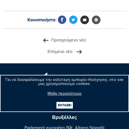
Κοινοποιήστε:
Προηγούμενο νέο
Επόμενο νέο
Μανώλης
Για να διασφαλίσουμε την καλύτερη εμπειρία πλοήγησης, στο site
Κεφαλογιάννης
μας χρησιμοποιούμε cookies.
Ευρωβουλευτής
Μάθε περισσότερα
ΕΝΤΑΞΕΙ
Βρυξέλλες
Parlement européen Bât. Altiero Spinelli