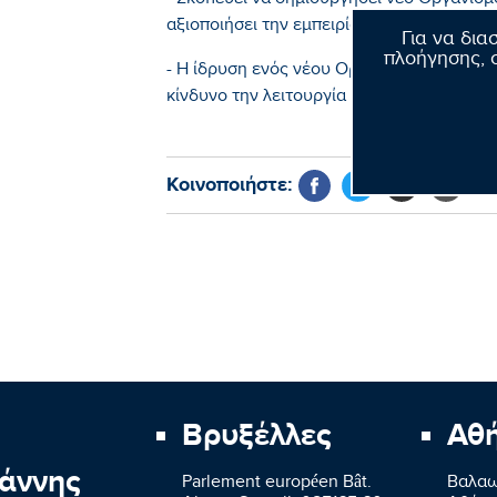
- Σκοπεύει να δημιουργήσει νέο Οργανισμ
αξιοποιήσει την εμπειρία, τους ανθρώπους
Για να δια
πλοήγησης, σ
- Η ίδρυση ενός νέου Οργανισμού με το ίδι
κίνδυνο την λειτουργία του ENISA στην Ε
Κοινοποιήστε:
Βρυξέλλες
Αθ
άννης
Parlement européen Bât.
Βαλαω