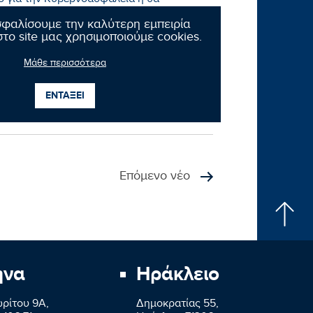
ό για την Κυβερνοασφάλεια ή θα
 και τις υποδομές του ENISA;
σφαλίσουμε την καλύτερη εμπειρία
το site μας χρησιμοποιούμε cookies.
ο αντικείμενο πρόκειται να θέσει σε
λλάδα;
Μάθε περισσότερα
ΕΝΤΑΞΕΙ
Επόμενο νέο
ήνα
Ηράκλειο
ρίτου 9A,
Δημοκρατίας 55,