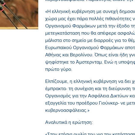
κυβερνοασφάλεια. Παράλληλα, έκανε την
«Η ελληνική κυβέρνηση με συνεχή δημοσιε
χώρα μας έχει πάρα πολλές πιθανότητες ν
Οργανισμού Φαρμάκων μετά την έξοδο της
μετεγκατάσταση που θα απέφερε ασφαλώ
μάλιστα στο σημείο με διαρροές για το θέμ
Ευρωπαϊκού Οργανισμού Φαρμάκων αποτε
Αθήνας και Βερολίνου. Όπως είναι ήδη γ
ψηφίστηκε το Άμστερνταμ. Ενώ η υποψηφ
πρώτο γύρο.
Ελπίζουμε, η ελληνική κυβέρνηση να δει χ
έμπρακτα- τη συνέχιση και τη διεύρυνση 
Οργανισμός για την Ασφάλεια Δικτύων κα
εξαγγελία του προέδρου Γιούνκερ- νε μετ
κυβερνοασφάλειας.»
Αναλυτικά η ερώτηση: