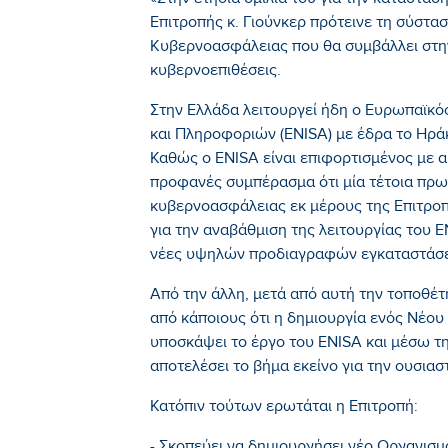
«Στην ετήσια ομιλία του για την κατάστα
Επιτροπής κ. Γιούνκερ πρότεινε τη σύστ
Κυβερνοασφάλειας που θα συμβάλλει στ
κυβερνοεπιθέσεις.
Στην Ελλάδα λειτουργεί ήδη ο Ευρωπαϊκό
και Πληροφοριών (ENISA) με έδρα το Ηράκ
Καθώς ο ENISA είναι επιφορτισμένος με α
προφανές συμπέρασμα ότι μία τέτοια πρωτ
κυβερνοασφάλειας εκ μέρους της Επιτροπ
για την αναβάθμιση της λειτουργίας του E
νέες υψηλών προδιαγραφών εγκαταστάσει
Από την άλλη, μετά από αυτή την τοποθέ
από κάποιους ότι η δημιουργία ενός Νέο
υποσκάψει το έργο του ENISA και μέσω 
αποτελέσει το βήμα εκείνο για την ουσια
Κατόπιν τούτων ερωτάται η Επιτροπή: