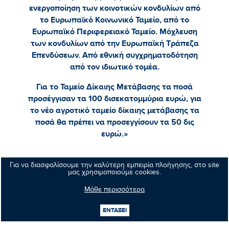
ενεργοποίηση των κοινοτικών κονδυλίων από
το Ευρωπαϊκό Κοινωνικό Ταμείο, από το
Ευρωπαϊκό Περιφερειακό Ταμείο. Μόχλευση
των κονδυλίων από την Ευρωπαϊκή Τράπεζα
Επενδύσεων. Από εθνική συγχρηματοδότηση
από τον ιδιωτικό τομέα.
Για το Ταμείο Δίκαιης Μετάβασης τα ποσά
προσέγγισαν τα 100 δισεκατομμύρια ευρώ, για
το νέο αγροτικό ταμείο δίκαιης μετάβασης τα
ποσά θα πρέπει να προσεγγίσουν τα 50 δις
ευρώ.»
Για να διασφαλίσουμε την καλύτερη εμπειρία πλοήγησης, στο site
μας χρησιμοποιούμε cookies.
Κοινοποιήστε:
Μάθε περισσότερα
ΕΝΤΑΞΕΙ
Προηγούμενο νέο