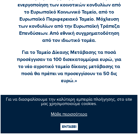
ενεργοποίηση των κοινοτικών κονδυλίων από
το Ευρωπαϊκό Κοινωνικό Ταμείο, από το
Ευρωπαϊκό Περιφερειακό Ταμείο. Μόχλευση
των κονδυλίων από την Ευρωπαϊκή Τράπεζα
Επενδύσεων. Από εθνική συγχρηματοδότηση
από τον ιδιωτικό τομέα.
Για το Ταμείο Δίκαιης Μετάβασης τα ποσά
προσέγγισαν τα 100 δισεκατομμύρια ευρώ, για
το νέο αγροτικό ταμείο δίκαιης μετάβασης τα
ποσά θα πρέπει να προσεγγίσουν τα 50 δις
ευρώ.»
Για να διασφαλίσουμε την καλύτερη εμπειρία πλοήγησης, στο site
μας χρησιμοποιούμε cookies.
Κοινοποιήστε:
Μάθε περισσότερα
ΕΝΤΑΞΕΙ
Προηγούμενο νέο