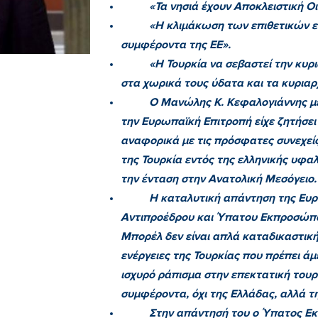
«Τα νησιά έχουν Αποκλειστική Ο
«Η κλιμάκωση των επιθετικών εν
συμφέροντα της ΕΕ».
«Η Τουρκία να σεβαστεί την κυ
στα χωρικά τους ύδατα και τα κυριαρ
Ο Μανώλης Κ. Κεφαλογιάννης με δύ
την Ευρωπαϊκή Επιτροπή είχε ζητήσει
αναφορικά με τις πρόσφατες συνεχείς 
της Τουρκία εντός της ελληνικής υφ
την ένταση στην Ανατολική Μεσόγειο.
Η καταλυτική απάντηση της Ευρωπ
Αντιπροέδρου και Ύπατου Εκπροσώπου
Μπορέλ δεν είναι απλά καταδικαστική 
ενέργειες της Τουρκίας που πρέπει ά
ισχυρό ράπισμα στην επεκτατική τουρκ
συμφέροντα, όχι της Ελλάδας, αλλά 
Στην απάντησή του ο Ύπατος Εκπρ