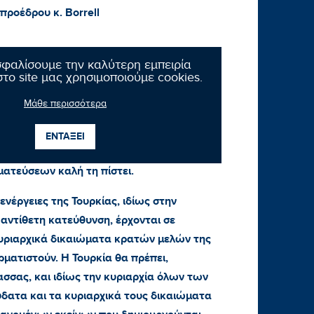
ροέδρου κ. Borrell
σφαλίσουμε την καλύτερη εμπειρία
το site μας χρησιμοποιούμε cookies.
ες στις οποίες αναφέρεται ο κ. βουλευτής.
Μάθε περισσότερα
ήματα που σχετίζονται με την οριοθέτηση
ΕΝΤΑΞΕΙ
και της υφαλοκρηπίδας θα πρέπει να
ματεύσεων καλή τη πίστει.
νέργειες της Τουρκίας, ιδίως στην
 αντίθετη κατεύθυνση, έρχονται σε
κυριαρχικά δικαιώματα κρατών μελών της
ερματιστούν. Η Τουρκία θα πρέπει,
ασσας, και ιδίως την κυριαρχία όλων των
δατα και τα κυριαρχικά τους δικαιώματα