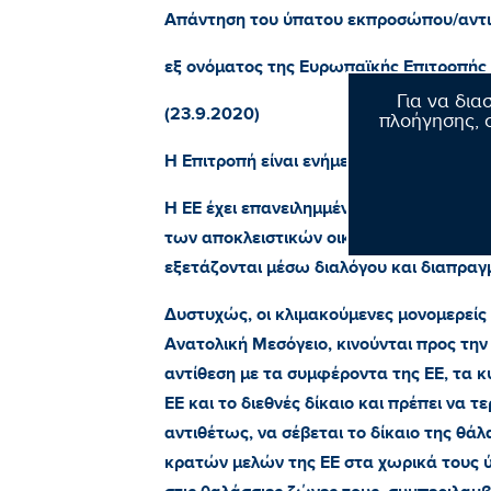
Απάντηση του ύπατου εκπροσώπου/αντιπ
εξ ονόματος της Ευρωπαϊκής Επιτροπής
Για να δια
(23.9.2020)
πλοήγησης, σ
Η Επιτροπή είναι ενήμερη για τις ενέργει
Η ΕΕ έχει επανειλημμένα τονίσει ότι ζητ
των αποκλειστικών οικονομικών ζωνών 
εξετάζονται μέσω διαλόγου και διαπραγ
Δυστυχώς, οι κλιμακούμενες μονομερείς ε
Ανατολική Μεσόγειο, κινούνται προς την
αντίθεση με τα συμφέροντα της ΕΕ, τα 
ΕΕ και το διεθνές δίκαιο και πρέπει να τ
αντιθέτως, να σέβεται το δίκαιο της θάλ
κρατών μελών της ΕΕ στα χωρικά τους ύ