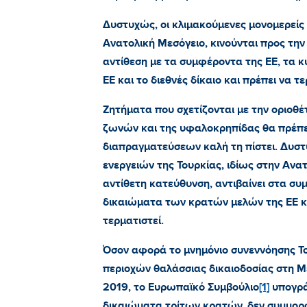
Δυστυχώς, οι κλιμακούμενες μονομερείς ε
Ανατολική Μεσόγειο, κινούνται προς την
αντίθεση με τα συμφέροντα της ΕΕ, τα 
ΕΕ και το διεθνές δίκαιο και πρέπει να τ
Ζητήματα που σχετίζονται με την οριοθ
ζωνών και της υφαλοκρηπίδας θα πρέπει
διαπραγματεύσεων καλή τη πίστει. Δυσ
ενεργειών της Τουρκίας, ιδίως στην Ανατ
αντίθετη κατεύθυνση, αντιβαίνει στα συ
δικαιώματα των κρατών μελών της ΕΕ και
τερματιστεί.
Όσον αφορά το μνημόνιο συνεννόησης Το
περιοχών θαλάσσιας δικαιοδοσίας στη Μ
2019, το Ευρωπαϊκό Συμβούλιο
[1]
υπογρά
δικαιώματα τρίτων κρατών, δεν συμμορφ