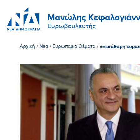
Μανώλης Κεφαλογιάνν
Ευρωβουλευτής
«Ξεκάθαρη ευρωπ
Αρχική
/
Νέα
/
Ευρωπαϊκά Θέματα
/