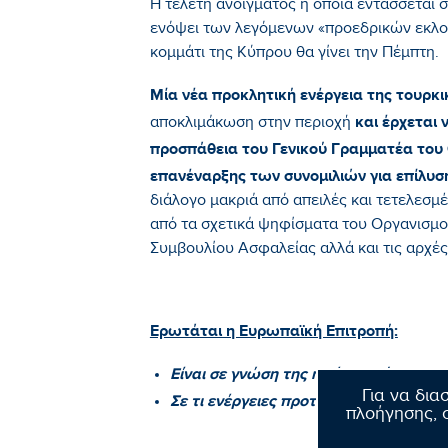
Η τελετή ανοίγματος η οποία εντάσσεται σ
ενόψει των λεγόμενων «προεδρικών εκλο
κομμάτι της Κύπρου θα γίνει την Πέμπτη.
Μία νέα προκλητική ενέργεια της τουρκ
και έρχεται 
αποκλιμάκωση στην περιοχή
προσπάθεια του Γενικού Γραμματέα το
επανέναρξης των συνομιλιών για επίλυσ
διάλογο μακριά από απειλές και τετελεσμ
από τα σχετικά ψηφίσματα του Οργανισμ
Συμβουλίου Ασφαλείας αλλά και τις αρχές
Ερωτάται η Ευρωπαϊκή Επιτροπή:
Είναι σε γνώση της η νέα αυτή προκλη
Για να δια
Σε τι ενέργειες προτίθεται να προβεί;»
πλοήγησης, σ