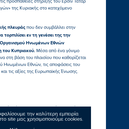
τις προσπάθειες στήριξης του Ερσίν Τατάρ
γών» της Κυριακής στο κατεχόμενο
ικής πλευράς
που δεν συμβάλλει στην
να τορπιλίσει εν τη γενέσει της την
υ Οργανισμού Ηνωμένων Εθνών
η του Κυπριακού.
Μέσα από ένα γόνιμο
ένα στη βάση του πλαισίου που καθορίζεται
ού Ηνωμένων Εθνών, τις αποφάσεις του
 και τις αξίες της Ευρωπαϊκής Ένωσης.
τική ενέργεια της τουρκικής πλευράς;
σφαλίσουμε την καλύτερη εμπειρία
το site μας χρησιμοποιούμε cookies.