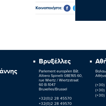
Κοινοποιήστε:
Βρυξέλλες
Αθ
άννης
Parlement européen Bât.
Βαλαω
Altiero Spinelli 08E165 60,
Aθήνα
rue Wiertz / Wiertzstraat
60 B-1047
(+30)
Bruxelles/Brussel
(+30)
(+30)
+32(0)2 28 45570
+32(0)2 28 49570