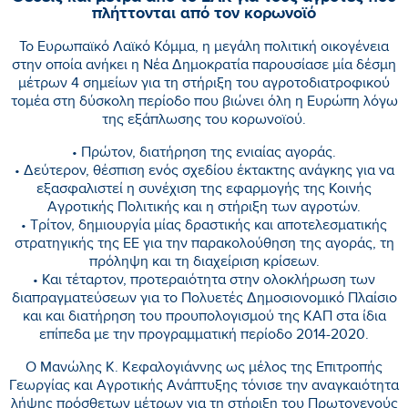
πλήττονται από τον κορωνοϊό
Το Ευρωπαϊκό Λαϊκό Κόμμα, η μεγάλη πολιτική οικογένεια
στην οποία ανήκει η Νέα Δημοκρατία παρουσίασε μία δέσμη
μέτρων 4 σημείων για τη στήριξη του αγροτοδιατροφικού
τομέα στη δύσκολη περίοδο που βιώνει όλη η Ευρώπη λόγω
της εξάπλωσης του κορωνοϊού.
• Πρώτον, διατήρηση της ενιαίας αγοράς.
• Δεύτερον, θέσπιση ενός σχεδίου έκτακτης ανάγκης για να
εξασφαλιστεί η συνέχιση της εφαρμογής της Κοινής
Αγροτικής Πολιτικής και η στήριξη των αγροτών.
• Τρίτον, δημιουργία μίας δραστικής και αποτελεσματικής
στρατηγικής της ΕΕ για την παρακολούθηση της αγοράς, τη
πρόληψη και τη διαχείριση κρίσεων.
• Και τέταρτον, προτεραιότητα στην ολοκλήρωση των
διαπραγματεύσεων για το Πολυετές Δημοσιονομικό Πλαίσιο
και και διατήρηση του προυπολογισμού της ΚΑΠ στα ίδια
επίπεδα με την προγραμματική περίοδο 2014-2020.
Ο Μανώλης Κ. Κεφαλογιάννης ως μέλος της Επιτροπής
Γεωργίας και Αγροτικής Ανάπτυξης τόνισε την αναγκαιότητα
λήψης πρόσθετων μέτρων για τη στήριξη του Πρωτογενούς