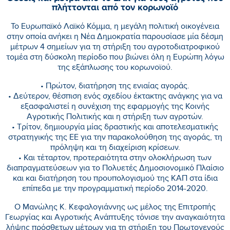
πλήττονται από τον κορωνοϊό
Το Ευρωπαϊκό Λαϊκό Κόμμα, η μεγάλη πολιτική οικογένεια
στην οποία ανήκει η Νέα Δημοκρατία παρουσίασε μία δέσμη
μέτρων 4 σημείων για τη στήριξη του αγροτοδιατροφικού
τομέα στη δύσκολη περίοδο που βιώνει όλη η Ευρώπη λόγω
της εξάπλωσης του κορωνοϊού.
• Πρώτον, διατήρηση της ενιαίας αγοράς.
• Δεύτερον, θέσπιση ενός σχεδίου έκτακτης ανάγκης για να
εξασφαλιστεί η συνέχιση της εφαρμογής της Κοινής
Αγροτικής Πολιτικής και η στήριξη των αγροτών.
• Τρίτον, δημιουργία μίας δραστικής και αποτελεσματικής
στρατηγικής της ΕΕ για την παρακολούθηση της αγοράς, τη
πρόληψη και τη διαχείριση κρίσεων.
• Και τέταρτον, προτεραιότητα στην ολοκλήρωση των
διαπραγματεύσεων για το Πολυετές Δημοσιονομικό Πλαίσιο
και και διατήρηση του προυπολογισμού της ΚΑΠ στα ίδια
επίπεδα με την προγραμματική περίοδο 2014-2020.
Ο Μανώλης Κ. Κεφαλογιάννης ως μέλος της Επιτροπής
Γεωργίας και Αγροτικής Ανάπτυξης τόνισε την αναγκαιότητα
λήψης πρόσθετων μέτρων για τη στήριξη του Πρωτογενούς