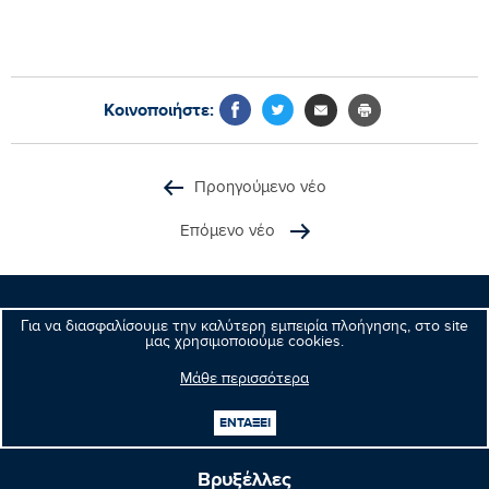
Κοινοποιήστε:
Προηγούμενο νέο
Επόμενο νέο
Για να διασφαλίσουμε την καλύτερη εμπειρία πλοήγησης, στο site
Μανώλης
μας χρησιμοποιούμε cookies.
Κεφαλογιάννης
Ευρωβουλευτής
Μάθε περισσότερα
ΕΝΤΑΞΕΙ
Βρυξέλλες