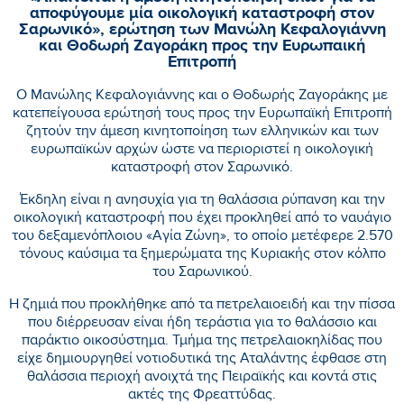
αποφύγουμε μία οικολογική καταστροφή στον
Σαρωνικό», ερώτηση των Μανώλη Κεφαλογιάννη
και Θοδωρή Ζαγοράκη προς την Ευρωπαική
Επιτροπή
Ο Μανώλης Κεφαλογιάννης και ο Θοδωρής Ζαγοράκης με
κατεπείγουσα ερώτησή τους προς την Ευρωπαϊκή Επιτροπή
ζητούν την άμεση κινητοποίηση των ελληνικών και των
ευρωπαϊκών αρχών ώστε να περιοριστεί η οικολογική
καταστροφή στον Σαρωνικό.
Έκδηλη είναι η ανησυχία για τη θαλάσσια ρύπανση και την
οικολογική καταστροφή που έχει προκληθεί από το ναυάγιο
του δεξαμενόπλοιου «Αγία Ζώνη», το οποίο μετέφερε 2.570
τόνους καύσιμα τα ξημερώματα της Κυριακής στον κόλπο
του Σαρωνικού.
Η ζημιά που προκλήθηκε από τα πετρελαιοειδή και την πίσσα
που διέρρευσαν είναι ήδη τεράστια για το θαλάσσιο και
παράκτιο οικοσύστημα. Τμήμα της πετρελαιοκηλίδας που
είχε δημιουργηθεί νοτιοδυτικά της Αταλάντης έφθασε στη
θαλάσσια περιοχή ανοιχτά της Πειραϊκής και κοντά στις
ακτές της Φρεαττύδας.