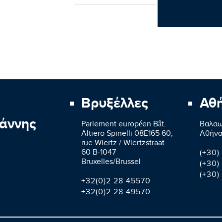
Βρυξέλλες
Αθ
άννης
Parlement européen Bât.
Βαλαω
Altiero Spinelli 08E165 60,
Aθήνα
rue Wiertz / Wiertzstraat
60 B-1047
(+30)
Bruxelles/Brussel
(+30)
(+30)
+32(0)2 28 45570
+32(0)2 28 49570