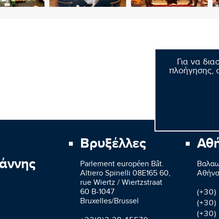
Για να δια
πλοήγησης, σ
Βρυξέλλες
Αθ
άννης
Parlement européen Bât.
Βαλαω
Altiero Spinelli 08E165 60,
Aθήνα
rue Wiertz / Wiertzstraat
60 B-1047
(+30)
Bruxelles/Brussel
(+30)
(+30)