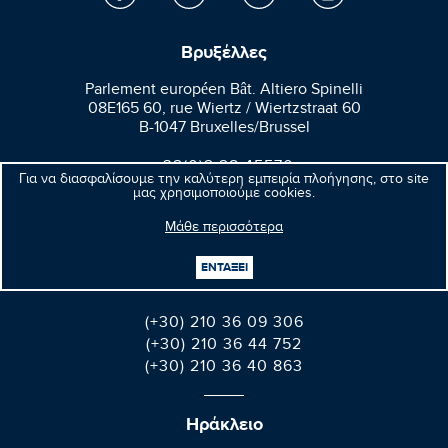
Βρυξέλλες
Parlement européen Bât. Altiero Spinelli
08E165 60, rue Wiertz / Wiertzstraat 60
B-1047 Bruxelles/Brussel
+32(0)2 28 45570
Για να διασφαλίσουμε την καλύτερη εμπειρία πλοήγησης, στο site
+32(0)2 28 49570
μας χρησιμοποιούμε cookies.
Μάθε περισσότερα
Αθήνα
ΕΝΤΑΞΕΙ
Βαλαωρίτου 9A, Aθήνα 106 71
(+30) 210 36 09 306
(+30) 210 36 44 752
(+30) 210 36 40 863
Ηράκλειο