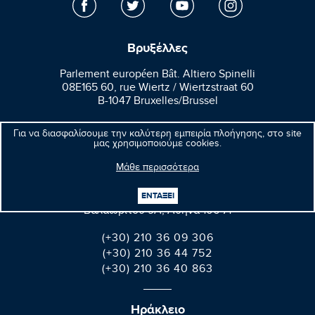
Βρυξέλλες
Parlement européen Bât. Altiero Spinelli
08E165 60, rue Wiertz / Wiertzstraat 60
B-1047 Bruxelles/Brussel
+32(0)2 28 45570
Για να διασφαλίσουμε την καλύτερη εμπειρία πλοήγησης, στο site
+32(0)2 28 49570
μας χρησιμοποιούμε cookies.
Μάθε περισσότερα
Αθήνα
ΕΝΤΑΞΕΙ
Βαλαωρίτου 9A, Aθήνα 106 71
(+30) 210 36 09 306
(+30) 210 36 44 752
(+30) 210 36 40 863
Ηράκλειο