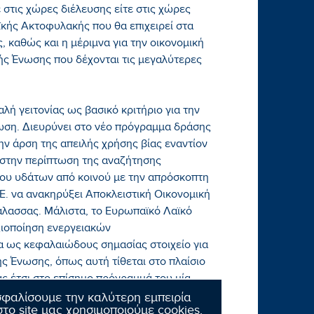
στις χώρες διέλευσης είτε στις χώρες
ϊκής Ακτοφυλακής που θα επιχειρεί στα
 καθώς και η μέριμνα για την οικονομική
ς Ένωσης που δέχονται τις μεγαλύτερες
αλή γειτονίας ως βασικό κριτήριο για την
ωση. Διευρύνει στο νέο πρόγραμμα δράσης
την άρση της απειλής χρήσης βίας εναντίον
στην περίπτωση της αναζήτησης
ου υδάτων από κοινού με την απρόσκοπτη
Ε. να ανακηρύξει Αποκλειστική Οικονομική
άλασσας. Μάλιστα, το Ευρωπαϊκό Λαϊκό
ξιοποίηση ενεργειακών
ως κεφαλαιώδους σημασίας στοιχείο για
ς Ένωσης, όπως αυτή τίθεται στο πλαίσιο
ς έτσι στο επίσημο πρόγραμμά του μία
ς το 2013 ο πρωθυπουργός και πρόεδρος
σφαλίσουμε την καλύτερη εμπειρία
το site μας χρησιμοποιούμε cookies.