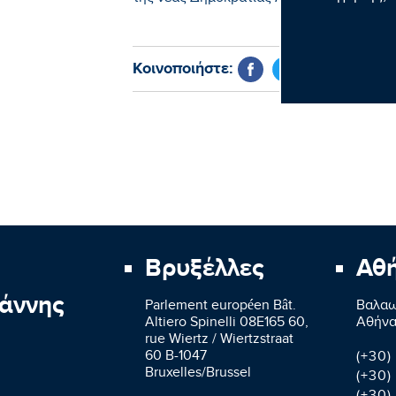
Κοινοποιήστε:
Βρυξέλλες
Αθ
άννης
Parlement européen Bât.
Βαλαω
Altiero Spinelli 08E165 60,
Aθήνα
rue Wiertz / Wiertzstraat
60 B-1047
(+30)
Bruxelles/Brussel
(+30)