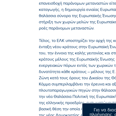
επανεισδοχή παράνομων μεταναστών είτε 
καταγωγής, η δημιουργία ενιαίας Ευρωπα
θαλάσσια σύνορα της Ευρωπαϊκής Ένωσης,
στήριξη των χωρών μελών της Ευρωπαϊκή
ροές παράνομων μεταναστών.
Τέλος, το ΕΛΚ υποστηρίζει την αρχή της κ
ένταξη νέου κράτους στην Ευρωπαϊκή Έν
του, την έννοια της καλής γειτονίας και σ
κράτους μέλους της Ευρωπαϊκής Ένωσης 
ενεργειακών πόρων εντός των χωρικών τ
δυνατότητα κάθε κράτους – μέλους της Ε.
Ζώνη κατά τους όρους του Δικαίου της Θ
Κόμμα συμπεριλαμβάνει την έρευνα και α
πλουτοπαραγωγικών πηγών στην θάλασσα 
την νέα Θαλάσσια Πολιτική της Ευρωπαϊκή
της ελληνικής προεδρίας, ενσωματώνοντα
βασική θέση την οποία διατύπωσε πρώτο
Για να δια
πλοήγησης, σ
της νέας Δημοκρατίας Αντώνης Σαμαράς.