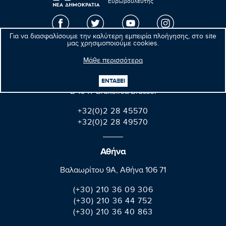
Ευρωβουλευτής
Για να διασφαλίσουμε την καλύτερη εμπειρία πλοήγησης, στο site
μας χρησιμοποιούμε cookies.
Βρυξέλλες
Μάθε περισσότερα
Parlement européen Bât. Altiero Spinelli
ΕΝΤΑΞΕΙ
08E165 60, rue Wiertz / Wiertzstraat 60
B-1047 Bruxelles/Brussel
+32(0)2 28 45570
+32(0)2 28 49570
Αθήνα
Βαλαωρίτου 9A, Aθήνα 106 71
(+30) 210 36 09 306
(+30) 210 36 44 752
(+30) 210 36 40 863