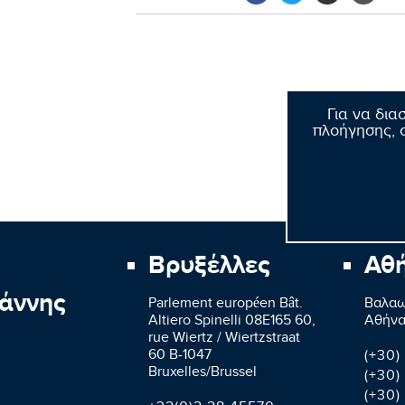
Για να δια
πλοήγησης, σ
Βρυξέλλες
Αθ
άννης
Parlement européen Bât.
Βαλαω
Altiero Spinelli 08E165 60,
Aθήνα
rue Wiertz / Wiertzstraat
60 B-1047
(+30)
Bruxelles/Brussel
(+30)
(+30)