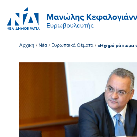
Μανώλης Κεφαλογιάνν
Ευρωβουλευτής
«Ηχηρό ράπισμα 
Αρχική
/
Νέα
/
Ευρωπαϊκά Θέματα
/