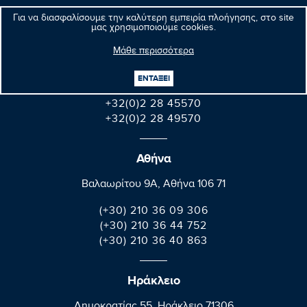
Για να διασφαλίσουμε την καλύτερη εμπειρία πλοήγησης, στο site
Βρυξέλλες
μας χρησιμοποιούμε cookies.
Parlement européen Bât. Altiero Spinelli
Μάθε περισσότερα
08E165 60, rue Wiertz / Wiertzstraat 60
B-1047 Bruxelles/Brussel
ΕΝΤΑΞΕΙ
+32(0)2 28 45570
+32(0)2 28 49570
Αθήνα
Βαλαωρίτου 9A, Aθήνα 106 71
(+30) 210 36 09 306
(+30) 210 36 44 752
(+30) 210 36 40 863
Ηράκλειο