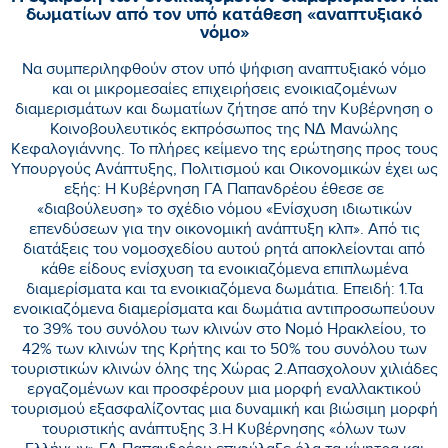
δωματίων από τον υπό κατάθεση «αναπτυξιακό
νόμο»
Να συμπεριληφθούν στον υπό ψήφιση αναπτυξιακό νόμο
και οι μικρομεσαίες επιχειρήσεις ενοικιαζομένων
διαμερισμάτων και δωματίων ζήτησε από την Κυβέρνηση ο
Κοινοβουλευτικός εκπρόσωπος της ΝΔ Μανώλης
Κεφαλογιάννης. Το πλήρες κείμενο της ερώτησης προς τους
Υπουργούς Ανάπτυξης, Πολιτισμού και Οικονομικών έχει ως
εξής: Η Κυβέρνηση ΓΑ Παπανδρέου έθεσε σε
«διαβούλευση» το σχέδιο νόμου «Ενίσχυση ιδιωτικών
επενδύσεων για την οικονομική ανάπτυξη κλπ». Από τις
διατάξεις του νομοσχεδίου αυτού ρητά αποκλείονται από
κάθε είδους ενίσχυση τα ενοικιαζόμενα επιπλωμένα
διαμερίσματα και τα ενοικιαζόμενα δωμάτια. Επειδή: 1.Τα
ενοικιαζόμενα διαμερίσματα και δωμάτια αντιπροσωπεύουν
το 39% του συνόλου των κλινών στο Νομό Ηρακλείου, το
42% των κλινών της Κρήτης και το 50% του συνόλου των
τουριστικών κλινών όλης της Χώρας 2.Απασχολουν χιλιάδες
εργαζομένων και προσφέρουν μια μορφή εναλλακτικού
τουρισμού εξασφαλίζοντας μια δυναμική και βιώσιμη μορφή
τουριστικής ανάπτυξης 3.Η Κυβέρνησης «όλων των