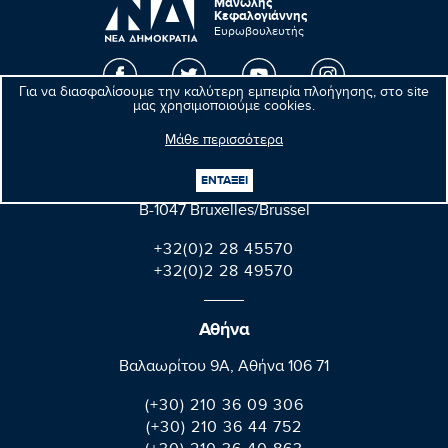
Μανώλης
Κεφαλογιάννης
Ευρωβουλευτής
Για να διασφαλίσουμε την καλύτερη εμπειρία πλοήγησης, στο site
μας χρησιμοποιούμε cookies.
Βρυξέλλες
Μάθε περισσότερα
Parlement européen Bât. Altiero Spinelli
ΕΝΤΑΞΕΙ
08E165 60, rue Wiertz / Wiertzstraat 60
B-1047 Bruxelles/Brussel
+32(0)2 28 45570
+32(0)2 28 49570
Αθήνα
Βαλαωρίτου 9A, Aθήνα 106 71
(+30) 210 36 09 306
(+30) 210 36 44 752