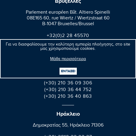
Βρυξέλλες
Parlement européen Bât. Altiero Spinelli
08E165 60, rue Wiertz / Wiertzstraat 60
B-1047 Bruxelles/Brussel
+32(0)2 28 45570
+32(0)2 28 49570
Για να διασφαλίσουμε την καλύτερη εμπειρία πλοήγησης, στο site
μας χρησιμοποιούμε cookies.
Μάθε περισσότερα
Αθήνα
Βαλαωρίτου 9A, Aθήνα 106 71
ΕΝΤΑΞΕΙ
(+30) 210 36 09 306
(+30) 210 36 44 752
(+30) 210 36 40 863
Ηράκλειο
Δημοκρατίας 55, Ηράκλειο 71306