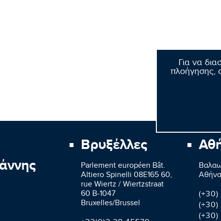
Για να δια
πλοήγησης, σ
Βρυξέλλες
Αθ
άννης
Parlement européen Bât.
Βαλαω
Altiero Spinelli 08E165 60,
Aθήνα
rue Wiertz / Wiertzstraat
60 B-1047
(+30)
Bruxelles/Brussel
(+30)
(+30)