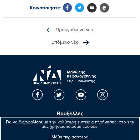
Κοινοποιήστε:
Προηγούμενο νέο
Επόμενο νέο
Μανώλης
Κεφαλογιάννης
Ευρωβουλευτής
Βρυξέλλες
Για να διασφαλίσουμε την καλύτερη εμπειρία πλοήγησης, στο site
Parlement européen Bât. Altiero Spinelli
μας χρησιμοποιούμε cookies.
08E165 60, rue Wiertz / Wiertzstraat 60
B-1047 Bruxelles/Brussel
Μάθε περισσότερα