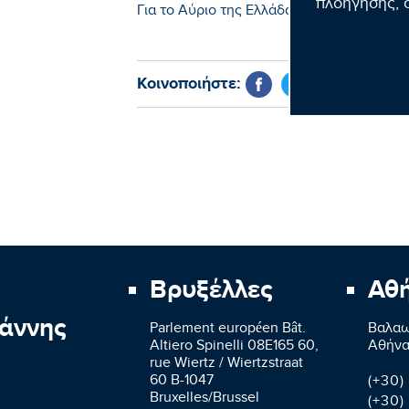
πλοήγησης, σ
Για το Αύριο της Ελλάδας.»
Κοινοποιήστε:
Βρυξέλλες
Αθ
άννης
Parlement européen Bât.
Βαλαω
Altiero Spinelli 08E165 60,
Aθήνα
rue Wiertz / Wiertzstraat
60 B-1047
(+30)
Bruxelles/Brussel
(+30)