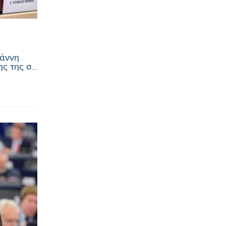
άννη
 της σ...