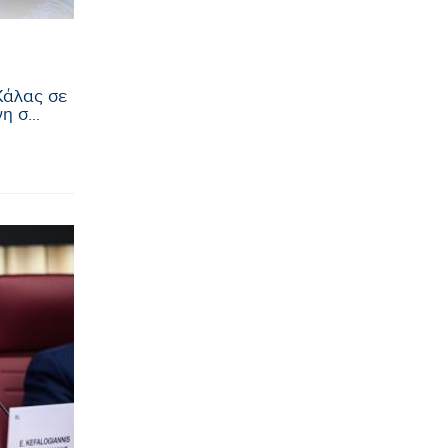
Κάλας σε
 σ...