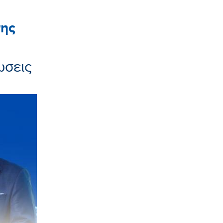
ης
ώσεις