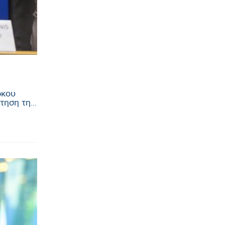
ρκου
ηση τη...