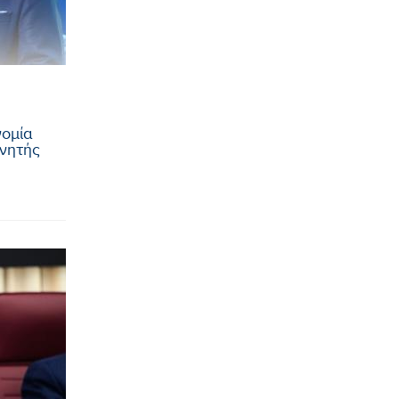
νομία
χνητής