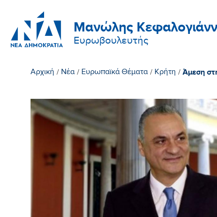
Μανώλης Κεφαλογιάνν
Ευρωβουλευτής
Άμεση στ
Αρχική
/
Νέα
/
Ευρωπαϊκά Θέματα
/
Κρήτη
/