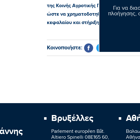
της Κοινής Αγροτικής Πολιτικής (ΚΑΠ) 
Για να δια
πλοήγησης, σ
ώστε να χρηματοδοτηθούν προληπτικά 
κεφαλαίου και στήριξη των παραγωγών 
Κοινοποιήστε:
Βρυξέλλες
Αθ
άννης
Parlement européen Bât.
Βαλαω
Altiero Spinelli 08E165 60,
Aθήνα