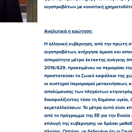
αιγοπροβάτων με κοινοτική χρηματοδότ
Αναλυτικά η ερώτηση:
Η ελληνική κυβέρνηση, από την πρώτη σ
αιγοπροβάτων, ενήργησε άμεσα και απο
απαραίτητα μέτρα έκτακτης ανάγκης όπ
2016/429, προκειμένου να περιορίσει τη
προστατεύσει το ζωικό κεφάλαιο της χ
οι αυστηροί περιορισμοί μετακινήσεων, κ
απολύμανσης των πληγέντων κτηνοτρόφω
διασφαλίζοντας τόσο τη δημόσια υγεία, 
εκμεταλλεύσεων. Τα μέτρα αυτά είναι ε
από το πρόγραμμα της ΕΕ για την Ενιαία
επιλογή της κυβέρνησης να δράσει μεθο
πλαίσιο. Ωστόσο, με δεδομένο ότι οι ζημ