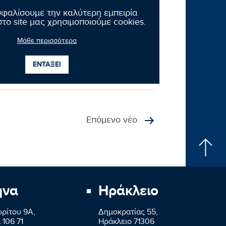
μέσω του Στρατηγικού Σχεδίου 2023–2027,
σφαλίσουμε την καλύτερη εμπειρία
το site μας χρησιμοποιούμε cookies.
μέτρα, αποκατάσταση του ζωικού
που επλήγησαν από τη νόσο;
Μάθε περισσότερα
ΕΝΤΑΞΕΙ
Επόμενο νέο
ήνα
Ηράκλειο
ρίτου 9A,
Δημοκρατίας 55,
 106 71
Ηράκλειο 71306