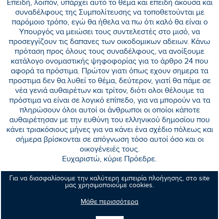
Επειδή, λοιπόν, υπάρχει αυτό το θέμα και επειδή άκουσα και
συναδέλφους της Συμπολίτευσης να τοποθετούνται με
παρόμοιο τρόπο, εγώ θα ήθελα να πω ότι καλό θα είναι ο
Υπουργός να μειώσει τους συντελεστές στο μισό, να
προσεγγίζουν τις δαπανες των οικοδομικων αδειων. Κάνω
πρόταση προς όλους τους συναδέλφους, να ανοίξουμε
κατάλογο ονομαστικής ψηφοφορίας για το άρθρο 24 που
αφορά τα πρόστιμα. Πρώτον γιατι όπως εχουν σημερα τα
προστιμα δεν θα λυθεί το θέμα, δεύτερον, γιατί θα πάμε σε
νέα γενιά αυθαιρέτων και τρίτον, διότι ολοι θέλουμε τα
πρόστιμα να είναι σε λογικό επίπεδο, για να μπορούν να τα
πληρώσουν όλοι αυτοί οι άνθρωποι οι οποίοι κάποτε
αυθαιρέτησαν με την ευθύνη του ελληνικού δημοσίου που
κάνει τριακόσιους μήνες για να κάνει ένα σχέδιο πόλεως και
σήμερα βρίσκονται σε απόγνωση τόσο αυτοί όσο και οι
οικογένειές τους.
Ευχαριστώ, κύριε Πρόεδρε.
Για να διασφαλίσουμε την καλύτερη εμπειρία πλοήγησης, στο site
μας χρησιμοποιούμε cookies.
Κοινοποιήστε:
Μάθε περισσότερα