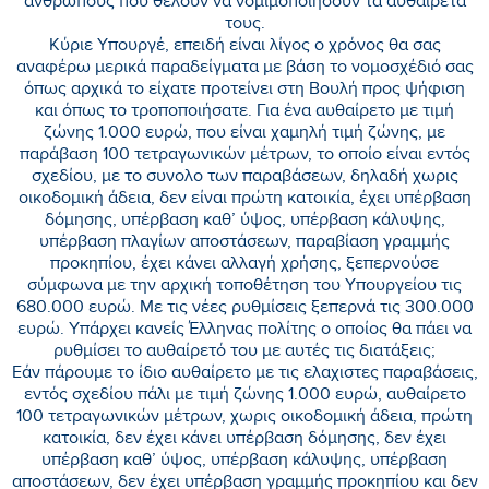
ανθρώπους που θέλουν να νομιμοποιήσουν τα αυθαίρετά
τους.
Κύριε Υπουργέ, επειδή είναι λίγος ο χρόνος θα σας
αναφέρω μερικά παραδείγματα με βάση το νομοσχέδιό σας
όπως αρχικά το είχατε προτείνει στη Βουλή προς ψήφιση
και όπως το τροποποιήσατε. Για ένα αυθαίρετο με τιμή
ζώνης 1.000 ευρώ, που είναι χαμηλή τιμή ζώνης, με
παράβαση 100 τετραγωνικών μέτρων, το οποίο είναι εντός
σχεδίου, με το συνολο των παραβάσεων, δηλαδή χωρις
οικοδομική άδεια, δεν είναι πρώτη κατοικία, έχει υπέρβαση
δόμησης, υπέρβαση καθ’ ύψος, υπέρβαση κάλυψης,
υπέρβαση πλαγίων αποστάσεων, παραβίαση γραμμής
προκηπίου, έχει κάνει αλλαγή χρήσης, ξεπερνούσε
σύμφωνα με την αρχική τοποθέτηση του Υπουργείου τις
680.000 ευρώ. Με τις νέες ρυθμίσεις ξεπερνά τις 300.000
ευρώ. Υπάρχει κανείς Έλληνας πολίτης ο οποίος θα πάει να
ρυθμίσει το αυθαίρετό του με αυτές τις διατάξεις;
Εάν πάρουμε το ίδιο αυθαίρετο με τις ελαχιστες παραβάσεις,
εντός σχεδίου πάλι με τιμή ζώνης 1.000 ευρώ, αυθαίρετο
100 τετραγωνικών μέτρων, χωρις οικοδομική άδεια, πρώτη
κατοικία, δεν έχει κάνει υπέρβαση δόμησης, δεν έχει
υπέρβαση καθ’ ύψος, υπέρβαση κάλυψης, υπέρβαση
αποστάσεων, δεν έχει υπέρβαση γραμμής προκηπίου και δεν