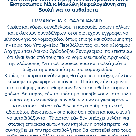
Εκπροσώπου ΝΔ κ.Μανώλη Κεφαλογιάννη στη
Βουλή για τα αυθαίρετα
ΕΜΜΑΝΟΥΗΛ ΚΕΦΑΛΟΓΙΑΝΝΗΣ:
Κυρίες και κύριοι συνάδελφοι, η παρουσία τόσων πολλών
και εκλεκτών συναδέλφων, οι οποίοι έχουν εγγραφεί να
μιλήσουν για το νομοσχέδιο, όπως επίσης και σύσσωμης της
ηγεσίας του Υπουργείου Περιβάλλοντος και του αξιότιμου
Αρχηγού του Λαϊκού Ορθόδοξου Συναγερμού, που πιστεύω
ότι είναι ένας από τους πιο κοινοβουλευτικούς Αρχηγούς
της ελάσσονος Αντιπολιτεύσεως εδώ και πολλά χρόνια,
δείχνει τη σπουδαιότητα του νομοσχεδίου.
Κυρίες και κύριοι συνάδελφοι, θα έχουμε αποτύχει, εάν δεν
κάνουμε συγκεκριμένα πράγματα. Πρώτον, εάν ο χρόνος
τακτοποίησης των αυθαιρέτων δεν επεκταθεί σε σαράντα
χρόνια. Δεύτερον, εάν τα πρόστιμα υπερβαίνουν κατά πολύ
το κοστος των οικοδομικων αδειων των συγκεκριμένων
κτισμάτων. Τρίτον, εάν δεν υπάρχει ρύθμιση των εξ
αδιαιρέτου ιδιοκτησιών οι οποίες θα πρέπει κάποια στιγμή
να μεταβιβάζονται. Τέταρτον, εάν δεν υπάρχει μελέτη για
στατική επάρκεια αυτών των κτηρίων η οποία πρέπει να
συνταχθει με την προκαταβολή που θα κατατεθεί από τους