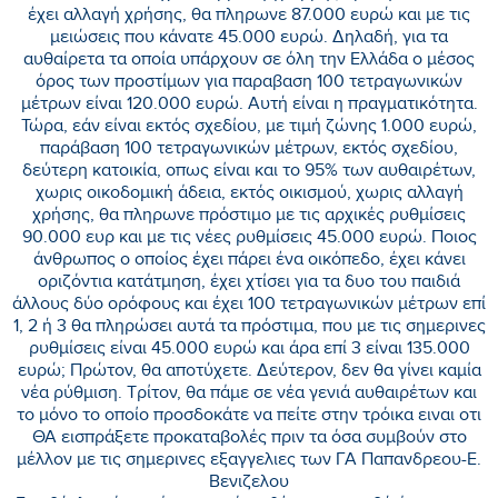
έχει αλλαγή χρήσης, θα πληρωνε 87.000 ευρώ και με τις
μειώσεις που κάνατε 45.000 ευρώ. Δηλαδή, για τα
αυθαίρετα τα οποία υπάρχουν σε όλη την Ελλάδα ο μέσος
όρος των προστίμων για παραβαση 100 τετραγωνικών
μέτρων είναι 120.000 ευρώ. Αυτή είναι η πραγματικότητα.
Τώρα, εάν είναι εκτός σχεδίου, με τιμή ζώνης 1.000 ευρώ,
παράβαση 100 τετραγωνικών μέτρων, εκτός σχεδίου,
δεύτερη κατοικία, οπως είναι και το 95% των αυθαιρέτων,
χωρις οικοδομική άδεια, εκτός οικισμού, χωρις αλλαγή
χρήσης, θα πληρωνε πρόστιμο με τις αρχικές ρυθμίσεις
90.000 ευρ και με τις νέες ρυθμίσεις 45.000 ευρώ. Ποιος
άνθρωπος ο οποίος έχει πάρει ένα οικόπεδο, έχει κάνει
οριζόντια κατάτμηση, έχει χτίσει για τα δυο του παιδιά
άλλους δύο ορόφους και έχει 100 τετραγωνικών μέτρων επί
1, 2 ή 3 θα πληρώσει αυτά τα πρόστιμα, που με τις σημερινες
ρυθμίσεις είναι 45.000 ευρώ και άρα επί 3 είναι 135.000
ευρώ; Πρώτον, θα αποτύχετε. Δεύτερον, δεν θα γίνει καμία
νέα ρύθμιση. Τρίτον, θα πάμε σε νέα γενιά αυθαιρέτων και
το μόνο το οποίο προσδοκάτε να πείτε στην τρόικα ειναι οτι
ΘΑ εισπράξετε προκαταβολές πριν τα όσα συμβούν στο
μέλλον με τις σημερινες εξαγγελιες των ΓΑ Παπανδρεου-Ε.
Βενιζελου