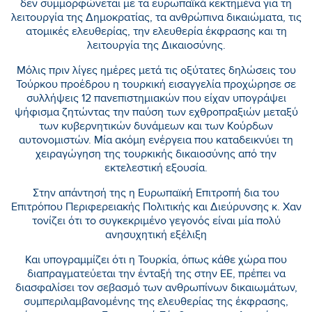
δεν συμμορφώνεται με τα ευρωπαϊκά κεκτημένα για τη
λειτουργία της Δημοκρατίας, τα ανθρώπινα δικαιώματα, τις
ατομικές ελευθερίας, την ελευθερία έκφρασης και τη
λειτουργία της Δικαιοσύνης.
Μόλις πριν λίγες ημέρες μετά τις οξύτατες δηλώσεις του
Τούρκου προέδρου η τουρκική εισαγγελία προχώρησε σε
συλλήψεις 12 πανεπιστημιακών που είχαν υπογράψει
ψήφισμα ζητώντας την παύση των εχθροπραξιών μεταξύ
των κυβερνητικών δυνάμεων και των Κούρδων
αυτονομιστών. Μία ακόμη ενέργεια που καταδεικνύει τη
χειραγώγηση της τουρκικής δικαιοσύνης από την
εκτελεστική εξουσία.
Στην απάντησή της η Ευρωπαϊκή Επιτροπή δια του
Επιτρόπου Περιφερειακής Πολιτικής και Διεύρυνσης κ. Χαν
τονίζει ότι το συγκεκριμένο γεγονός είναι μία πολύ
ανησυχητική εξέλιξη
Και υπογραμμίζει ότι η Τουρκία, όπως κάθε χώρα που
διαπραγματεύεται την ένταξή της στην ΕΕ, πρέπει να
διασφαλίσει τον σεβασμό των ανθρωπίνων δικαιωμάτων,
συμπεριλαμβανομένης της ελευθερίας της έκφρασης,