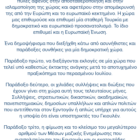
πύλες αφενός στην αποσταθεροποίηση και στην
ισλαμοποίηση της χώρας και αφετέρου στην απομάκρυνσή
της από την Ευρώπη και το ευρωπαϊκό κεκτημένο. Η χώρα
μας επιθυμούσε και επιθυμεί μία σταθερή Τουρκία με
δημοκρατικό και ευρωπαϊκό προσανατολισμό. Το ίδιο
επιθυμεί και η Ευρωπαϊκή Ένωση.
Ένα δημοψήφισμα που διεξήχθη κάτω από ασυνήθιστες και
παράδοξες συνθήκες για μία δημοκρατική χώρα.
Παράδοξο πρώτο, να διεξάγονται εκλογές σε μία χώρα που
τελεί υπό καθεστώς έκτακτης ανάγκης μετά το αποτυχημένο
πραξικόπημα του περασμένου Ιουλίου.
Παράδοξο δεύτερο, οι χιλιάδες συλλήψεις και διώξεις που
έχουν γίνει στη χώρα αυτή τους τελευταίους μήνες.
Συλλήψεις, στρατιωτικών, δικαστικών, ακαδημαϊκών,
πανεπιστημιακών, δημοσίων υπαλλήλων και απλών πολιτών
που αντιτίθενται στον Ερντογάν ή απλώς υπήρχε για αυτούς
η υποψία ότι είναι υποστηρικτές του Γκιουλέν.
Παράδοξο τρίτο, η φίμωση και το κλείσιμο του μεγαλύτερου
αριθμού των Μέσων μαζικής Ενημέρωσης που