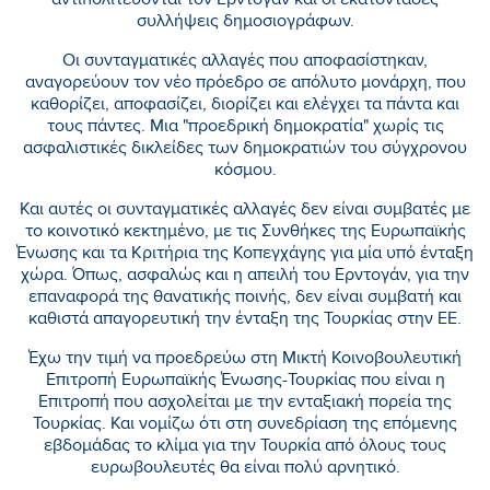
αντιπολιτεύονται τον Ερντογάν και οι εκατοντάδες
συλλήψεις δημοσιογράφων.
Οι συνταγματικές αλλαγές που αποφασίστηκαν,
αναγορεύουν τον νέο πρόεδρο σε απόλυτο μονάρχη, που
καθορίζει, αποφασίζει, διορίζει και ελέγχει τα πάντα και
τους πάντες. Μια "προεδρική δημοκρατία" χωρίς τις
ασφαλιστικές δικλείδες των δημοκρατιών του σύγχρονου
κόσμου.
Και αυτές οι συνταγματικές αλλαγές δεν είναι συμβατές με
το κοινοτικό κεκτημένο, με τις Συνθήκες της Ευρωπαϊκής
Ένωσης και τα Κριτήρια της Κοπεγχάγης για μία υπό ένταξη
χώρα. Όπως, ασφαλώς και η απειλή του Ερντογάν, για την
επαναφορά της θανατικής ποινής, δεν είναι συμβατή και
καθιστά απαγορευτική την ένταξη της Τουρκίας στην ΕΕ.
Έχω την τιμή να προεδρεύω στη Μικτή Κοινοβουλευτική
Επιτροπή Ευρωπαϊκής Ένωσης-Τουρκίας που είναι η
Επιτροπή που ασχολείται με την ενταξιακή πορεία της
Τουρκίας. Και νομίζω ότι στη συνεδρίαση της επόμενης
εβδομάδας το κλίμα για την Τουρκία από όλους τους
ευρωβουλευτές θα είναι πολύ αρνητικό.