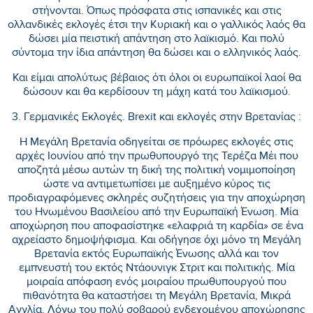
στήνονται. Όπως πρόσφατα στις ισπανικές και στις
ολλανδικές εκλογές έτσι την Κυριακή και ο γαλλικός λαός θα
δώσει μία πειστική απάντηση στο λαϊκισμό. Και πολύ
σύντομα την ίδια απάντηση θα δώσει και ο ελληνικός λαός.
Και είμαι απολύτως βέβαιος ότι όλοι οι ευρωπαϊκοί λαοί θα
δώσουν και θα κερδίσουν τη μάχη κατά του λαϊκισμού.
3. Γερμανικές Εκλογές. Brexit και εκλογές στην Βρετανίας :
Η Μεγάλη Βρετανία οδηγείται σε πρόωρες εκλογές στις
αρχές Ιουνίου από την πρωθυπουργό της Τερέζα Μέι που
αποζητά μέσω αυτών τη δική της πολιτική νομιμοποίηση
ώστε να αντιμετωπίσει με αυξημένο κύρος τις
προδιαγραφόμενες σκληρές συζητήσεις για την αποχώρηση
του Ηνωμένου Βασιλείου από την Ευρωπαϊκή Ένωση. Μία
αποχώρηση που αποφασίστηκε «ελαφριά τη καρδία» σε ένα
αχρείαστο δημοψήφισμα. Και οδήγησε όχι μόνο τη Μεγάλη
Βρετανία εκτός Ευρωπαϊκής Ένωσης αλλά και τον
εμπνευστή του εκτός Ντάουνιγκ Στριτ και πολιτικής. Μία
μοιραία απόφαση ενός μοιραίου πρωθυπουργού που
πιθανότητα θα καταστήσει τη Μεγάλη Βρετανία, Μικρά
Αγγλία. Λόγω του πολύ σοβαρού ενδεχομένου αποχώρησης