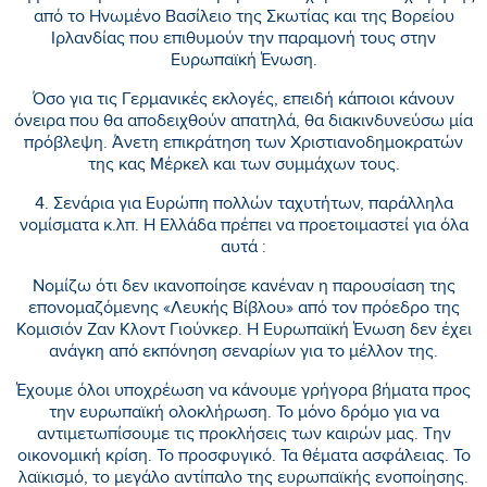
από το Ηνωμένο Βασίλειο της Σκωτίας και της Βορείου
Ιρλανδίας που επιθυμούν την παραμονή τους στην
Ευρωπαϊκή Ένωση.
Όσο για τις Γερμανικές εκλογές, επειδή κάποιοι κάνουν
όνειρα που θα αποδειχθούν απατηλά, θα διακινδυνεύσω μία
πρόβλεψη. Άνετη επικράτηση των Χριστιανοδημοκρατών
της κας Μέρκελ και των συμμάχων τους.
4. Σενάρια για Ευρώπη πολλών ταχυτήτων, παράλληλα
νομίσματα κ.λπ. Η Ελλάδα πρέπει να προετοιμαστεί για όλα
αυτά :
Νομίζω ότι δεν ικανοποίησε κανέναν η παρουσίαση της
επονομαζόμενης «Λευκής Βίβλου» από τον πρόεδρο της
Κομισιόν Ζαν Κλοντ Γιούνκερ. Η Ευρωπαϊκή Ένωση δεν έχει
ανάγκη από εκπόνηση σεναρίων για το μέλλον της.
Έχουμε όλοι υποχρέωση να κάνουμε γρήγορα βήματα προς
την ευρωπαϊκή ολοκλήρωση. Το μόνο δρόμο για να
αντιμετωπίσουμε τις προκλήσεις των καιρών μας. Την
οικονομική κρίση. Το προσφυγικό. Τα θέματα ασφάλειας. Το
λαϊκισμό, το μεγάλο αντίπαλο της ευρωπαϊκής ενοποίησης.