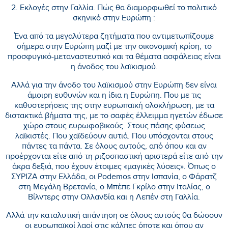
2. Εκλογές στην Γαλλία. Πώς θα διαμορφωθεί το πολιτικό
σκηνικό στην Ευρώπη :
Ένα από τα μεγαλύτερα ζητήματα που αντιμετωπίζουμε
σήμερα στην Ευρώπη μαζί με την οικονομική κρίση, το
προσφυγικό-μεταναστευτικό και τα θέματα ασφάλειας είναι
η άνοδος του λαϊκισμού.
Αλλά για την άνοδο του λαϊκισμού στην Ευρώπη δεν είναι
άμοιρη ευθυνών και η ίδια η Ευρώπη. Που με τις
καθυστερήσεις της στην ευρωπαϊκή ολοκλήρωση, με τα
διστακτικά βήματα της, με το σαφές έλλειμμα ηγετών έδωσε
χώρο στους ευρωφοβικούς. Στους πάσης φύσεως
λαϊκιστές. Που χαϊδεύουν αυτιά. Που υπόσχονται στους
πάντες τα πάντα. Σε όλους αυτούς, από όπου και αν
προέρχονται είτε από τη ριζοσπαστική αριστερά είτε από την
άκρα δεξιά, που έχουν έτοιμες «μαγικές λύσεις». Όπως ο
ΣΥΡΙΖΑ στην Ελλάδα, οι Podemos στην Ισπανία, ο Φάρατζ
στη Μεγάλη Βρετανία, ο Μπέπε Γκρίλο στην Ιταλίας, ο
Βίλντερς στην Ολλανδία και η Λεπέν στη Γαλλία.
Αλλά την καταλυτική απάντηση σε όλους αυτούς θα δώσουν
οι ευρωπαϊκοί λαοί στις κάλπες όποτε και όπου αν