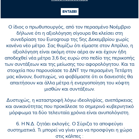
νόημα στον ενεστώτα διαρκείας. Γιατί έχει καταντήσει σαν
το γιοφύρι της Άρτας. Ολημερίς την κλείνανε, το βράδυ
ΕΝΤΑΞΕΙ
εγκρεμιζόταν.
Ο ίδιος ο πρωθυπουργός, από τον περασμένο Νοέμβριο
δήλωνε ότι η αξιολόγηση σίγουρα θα κλείσει στη
συνεδρίαση του Eurogroup της 5ης Δεκεμβρίου χωρίς
κανένα νέο μέτρο. Σας θυμίζω ότι είμαστε στον Απρίλιο, η
αξιολόγηση είναι ακόμη στον αέρα αν και έχουν ήδη
αποδεχθεί νέα μέτρα 3,6 δις ευρώ στο πεδίο της περικοπής
των συντάξεων και της μείωσης του αφορολόγητου. Και τα
στοιχεία που παρουσίασε το ΔΝΤ την περασμένη Τετάρτη
μας κάνουν, δυστυχώς, να φοβόμαστε ότι οι δανειστές θα
απαιτήσουν και άλλα μέτρα ή ενεργοποίηση του κόφτη
μισθών και συντάξεων.
Δυστυχώς, η καταστροφή λόγω ιδεοληψίας, ανεπάρκειας
και ανικανότητας που προκάλεσε το σημερινό κυβερνητικό
μόρφωμα τα δύο τελευταία χρόνια είναι ανυπολόγιστη.
6. Η Ν.Δ. ζητάει εκλογές. Ο Σύριζα το αποφεύγει
συστηματικά. Τι μπορεί να γίνει για να προσφύγει η χώρα
στις κάλπες :