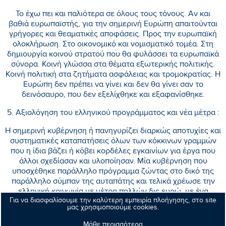
Το έχω πει και παλιότερα σε όλους τους τόνους. Αν και
βαθιά ευρωπαϊστής, για την σημερινή Ευρώπη απαιτούνται
γρήγορες και θεαματικές αποφάσεις. Προς την ευρωπαϊκή
ολοκλήρωση. Στο οικονομικό και νομισματικό τομέα. Στη
δημιουργία κοινού στρατού που θα φυλάσσει τα ευρωπαϊκά
σύνορα. Κοινή γλώσσα στα θέματα εξωτερικής πολιτικής.
Κοινή πολιτική στα ζητήματα ασφάλειας και τρομοκρατίας. Η
Ευρώπη δεν πρέπει να γίνει και δεν θα γίνει σαν το
δεινόσαυρο, που δεν εξελίχθηκε και εξαφανίσθηκε.
5. Αξιολόγηση του ελληνικού προγράμματος και νέα μέτρα :
Η σημερινή κυβέρνηση ή πανηγυρίζει διαρκώς αποτυχίες και
συστηματικές καταπατήσεις όλων των κόκκινων γραμμών
που η ίδια βάζει ή κόβει κορδέλες εγκαινίων για έργα που
άλλοι σχεδίασαν και υλοποίησαν. Μία κυβέρνηση που
υποσχέθηκε παράλληλο πρόγραμμα ζώντας στο δικό της
παράλληλο σύμπαν της αυταπάτης και τελικά χρέωσε την
ελληνική κοινωνία με μέτρα πολλών δις ευρώ, με ένα
Για να διασφαλίσουμε την καλύτερη εμπειρία πλοήγησης, στο site
μόνιμο υπερταμείο όπου εκχωρήθηκε η δημόσια περιουσία
μας χρησιμοποιούμε cookies.
για εκατό χρόνια και ένα κόφτη μισθών και συντάξεων. Και
σήμερα κλείνει τη δεύτερη αξιολόγηση δίνοντας σαφές
Μάθε περισσότερα