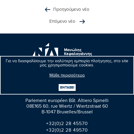
Προηγούμενο νέο
Επόμενο νέο
Μανώλης
Κεφαλογιάννης
Ευρωβουλευτής
Για να διασφαλίσουμε την καλύτερη εμπειρία πλοήγησης, στο site
μας χρησιμοποιούμε cookies.
Μάθε περισσότερα
ΕΝΤΑΞΕΙ
Βρυξέλλες
Parlement européen Bât. Altiero Spinelli
08E165 60, rue Wiertz / Wiertzstraat 60
B-1047 Bruxelles/Brussel
+32(0)2 28 45570
+32(0)2 28 49570