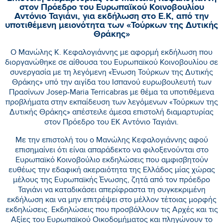
στον Πρόεδρο του Ευρωπαϊκού Κοινοβουλίου
Αντόνιο Ταγιάνι, για εκδήλωση στο Ε.Κ, από την
υποτιθέμενη μειονότητα των «Τούρκων της Δυτικής
Θράκης»
Ο Μανώλης Κ. Κεφαλογιάννης με αφορμή εκδήλωση που
διοργανώθηκε σε αίθουσα του Ευρωπαϊκού Κοινοβουλίου σε
συνεργασία με τη λεγόμενη «Ένωση Τούρκων της Δυτικής
Θράκης» υπό την αιγίδα του Ισπανού ευρωβουλευτή των
Πρασίνων Josep-Maria Terricabras με θέμα τα υποτιθέμενα
προβλήματα στην εκπαίδευση των λεγόμενων «Τούρκων της
Δυτικής Θράκης» απέστειλε άμεσα επιστολή διαμαρτυρίας
στον Πρόεδρο του ΕΚ Αντόνιο Ταγιάνι.
Με την επιστολή του ο Μανώλης Κεφαλογιάννης αφού
επισημαίνει ότι είναι απαράδεκτο να φιλοξενούνται στο
Ευρωπαϊκό Κοινοβούλιο εκδηλώσεις που αμφισβητούν
ευθέως την εδαφική ακεραιότητα της Ελλάδος μίας χώρας
μέλους της Ευρωπαϊκής Ένωσης, ζητά από τον πρόεδρο
Ταγιάνι να καταδικάσει απερίφραστα τη συγκεκριμένη
εκδήλωση και να μην επιτρέψει στο μέλλον τέτοιας μορφής
εκδηλώσεις. Εκδηλώσεις που προσβάλλουν τις Αρχές και τις
Αξίες του Ευρωπαϊκού Οικοδομήματος και πληγώνουν το