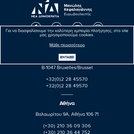
Μανώλης
Κεφαλογιάννης
Ευρωβουλευτής
Για να διασφαλίσουμε την καλύτερη εμπειρία πλοήγησης, στο site
μας χρησιμοποιούμε cookies.
Βρυξέλλες
Μάθε περισσότερα
Parlement européen Bât. Altiero Spinelli
ΕΝΤΑΞΕΙ
08E165 60, rue Wiertz / Wiertzstraat 60
B-1047 Bruxelles/Brussel
+32(0)2 28 45570
+32(0)2 28 49570
Αθήνα
Βαλαωρίτου 9A, Aθήνα 106 71
(+30) 210 36 09 306
(+30) 210 36 44 752