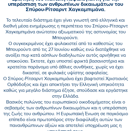
υπεράσπιση των ανθρωπίνων δικαιωμάτων του
Σπύρου-Ρίτσαρντ Χαγκαμπιμάνα.
Το τελευταίο διάστημα έχει γίνει γνωστή από ελληνικά και
διεθνή μέσα ενημέρωσης η περιπέτεια του Σπύρου-Ρίτσαρντ
Χαγκαμπιμάνα ανώτατου αξιωματικού της αστυνομίας του
Μπουρούντι.
Ο συγκεκριμένος έχει φυλακιστεί από το καθεστώς του
Μπουρούντι από τις 27 Ιουνίου καθώς ενώ διατάχθηκε να
ανοίξει πυρ κατά αόπλων διαδηλωτών αυτός αρνήθηκε να
υπακούσει. Έκτοτε, έχει υποστεί φρικτά βασανιστήρια και
κρατείται παράνομα υπό άθλιες συνθήκες, χωρίς να έχει
δικαστεί, σε φυλακές υψίστης ασφαλείας.
Ο Σπύρος-Ρίτσαρντ Χαγκαμπιμάνα έχει βαφτιστεί Χριστιανός
Ορθόδοξος και έχει αποκτήσει την Ελληνική υπηκοότητα
καθώς για μεγάλο διάστημα έζησε, σπούδασε και εργάστηκε
στην Ελλάδα.
Βασικός πυλώνας του ευρωπαϊκού οικοδομήματος είναι ο
σεβασμός των ανθρωπίνων δικαιωμάτων και η υπεράσπιση
της ζωής του ανθρώπου. Η Ευρωπαϊκή Ένωση σε παγκόσμιο
επίπεδο είναι πρωτοπόρος στην διαφύλαξη αυτών των
πανανθρώπινων αξιών και αποτελεί υποχρέωση μας η