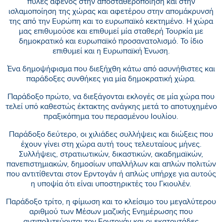
πύλες αφενός στην αποσταθεροποίηση και στην
ισλαμοποίηση της χώρας και αφετέρου στην απομάκρυνσή
της από την Ευρώπη και το ευρωπαϊκό κεκτημένο. Η χώρα
μας επιθυμούσε και επιθυμεί μία σταθερή Τουρκία με
δημοκρατικό και ευρωπαϊκό προσανατολισμό. Το ίδιο
επιθυμεί και η Ευρωπαϊκή Ένωση.
Ένα δημοψήφισμα που διεξήχθη κάτω από ασυνήθιστες και
παράδοξες συνθήκες για μία δημοκρατική χώρα.
Παράδοξο πρώτο, να διεξάγονται εκλογές σε μία χώρα που
τελεί υπό καθεστώς έκτακτης ανάγκης μετά το αποτυχημένο
πραξικόπημα του περασμένου Ιουλίου.
Παράδοξο δεύτερο, οι χιλιάδες συλλήψεις και διώξεις που
έχουν γίνει στη χώρα αυτή τους τελευταίους μήνες.
Συλλήψεις, στρατιωτικών, δικαστικών, ακαδημαϊκών,
πανεπιστημιακών, δημοσίων υπαλλήλων και απλών πολιτών
που αντιτίθενται στον Ερντογάν ή απλώς υπήρχε για αυτούς
η υποψία ότι είναι υποστηρικτές του Γκιουλέν.
Παράδοξο τρίτο, η φίμωση και το κλείσιμο του μεγαλύτερου
αριθμού των Μέσων μαζικής Ενημέρωσης που