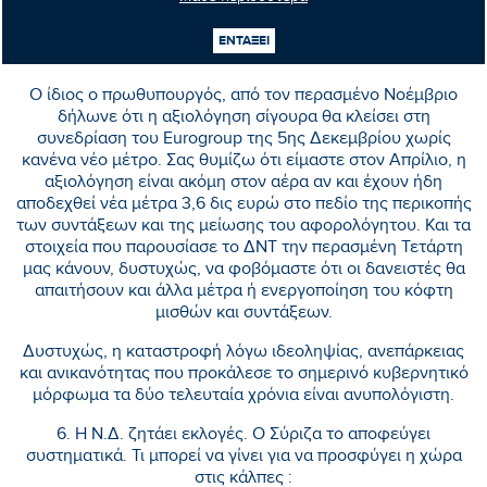
νόημα στον ενεστώτα διαρκείας. Γιατί έχει καταντήσει σαν
το γιοφύρι της Άρτας. Ολημερίς την κλείνανε, το βράδυ
ΕΝΤΑΞΕΙ
εγκρεμιζόταν.
Ο ίδιος ο πρωθυπουργός, από τον περασμένο Νοέμβριο
δήλωνε ότι η αξιολόγηση σίγουρα θα κλείσει στη
συνεδρίαση του Eurogroup της 5ης Δεκεμβρίου χωρίς
κανένα νέο μέτρο. Σας θυμίζω ότι είμαστε στον Απρίλιο, η
αξιολόγηση είναι ακόμη στον αέρα αν και έχουν ήδη
αποδεχθεί νέα μέτρα 3,6 δις ευρώ στο πεδίο της περικοπής
των συντάξεων και της μείωσης του αφορολόγητου. Και τα
στοιχεία που παρουσίασε το ΔΝΤ την περασμένη Τετάρτη
μας κάνουν, δυστυχώς, να φοβόμαστε ότι οι δανειστές θα
απαιτήσουν και άλλα μέτρα ή ενεργοποίηση του κόφτη
μισθών και συντάξεων.
Δυστυχώς, η καταστροφή λόγω ιδεοληψίας, ανεπάρκειας
και ανικανότητας που προκάλεσε το σημερινό κυβερνητικό
μόρφωμα τα δύο τελευταία χρόνια είναι ανυπολόγιστη.
6. Η Ν.Δ. ζητάει εκλογές. Ο Σύριζα το αποφεύγει
συστηματικά. Τι μπορεί να γίνει για να προσφύγει η χώρα
στις κάλπες :