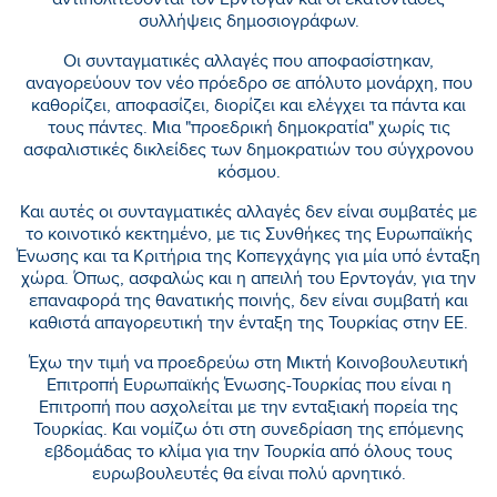
αντιπολιτεύονται τον Ερντογάν και οι εκατοντάδες
συλλήψεις δημοσιογράφων.
Οι συνταγματικές αλλαγές που αποφασίστηκαν,
αναγορεύουν τον νέο πρόεδρο σε απόλυτο μονάρχη, που
καθορίζει, αποφασίζει, διορίζει και ελέγχει τα πάντα και
τους πάντες. Μια "προεδρική δημοκρατία" χωρίς τις
ασφαλιστικές δικλείδες των δημοκρατιών του σύγχρονου
κόσμου.
Και αυτές οι συνταγματικές αλλαγές δεν είναι συμβατές με
το κοινοτικό κεκτημένο, με τις Συνθήκες της Ευρωπαϊκής
Ένωσης και τα Κριτήρια της Κοπεγχάγης για μία υπό ένταξη
χώρα. Όπως, ασφαλώς και η απειλή του Ερντογάν, για την
επαναφορά της θανατικής ποινής, δεν είναι συμβατή και
καθιστά απαγορευτική την ένταξη της Τουρκίας στην ΕΕ.
Έχω την τιμή να προεδρεύω στη Μικτή Κοινοβουλευτική
Επιτροπή Ευρωπαϊκής Ένωσης-Τουρκίας που είναι η
Επιτροπή που ασχολείται με την ενταξιακή πορεία της
Τουρκίας. Και νομίζω ότι στη συνεδρίαση της επόμενης
εβδομάδας το κλίμα για την Τουρκία από όλους τους
ευρωβουλευτές θα είναι πολύ αρνητικό.