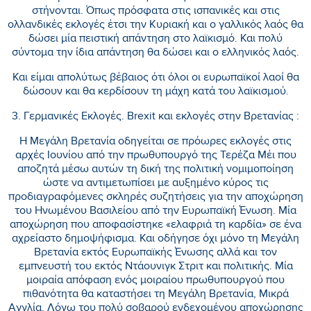
στήνονται. Όπως πρόσφατα στις ισπανικές και στις
ολλανδικές εκλογές έτσι την Κυριακή και ο γαλλικός λαός θα
δώσει μία πειστική απάντηση στο λαϊκισμό. Και πολύ
σύντομα την ίδια απάντηση θα δώσει και ο ελληνικός λαός.
Και είμαι απολύτως βέβαιος ότι όλοι οι ευρωπαϊκοί λαοί θα
δώσουν και θα κερδίσουν τη μάχη κατά του λαϊκισμού.
3. Γερμανικές Εκλογές. Brexit και εκλογές στην Βρετανίας :
Η Μεγάλη Βρετανία οδηγείται σε πρόωρες εκλογές στις
αρχές Ιουνίου από την πρωθυπουργό της Τερέζα Μέι που
αποζητά μέσω αυτών τη δική της πολιτική νομιμοποίηση
ώστε να αντιμετωπίσει με αυξημένο κύρος τις
προδιαγραφόμενες σκληρές συζητήσεις για την αποχώρηση
του Ηνωμένου Βασιλείου από την Ευρωπαϊκή Ένωση. Μία
αποχώρηση που αποφασίστηκε «ελαφριά τη καρδία» σε ένα
αχρείαστο δημοψήφισμα. Και οδήγησε όχι μόνο τη Μεγάλη
Βρετανία εκτός Ευρωπαϊκής Ένωσης αλλά και τον
εμπνευστή του εκτός Ντάουνιγκ Στριτ και πολιτικής. Μία
μοιραία απόφαση ενός μοιραίου πρωθυπουργού που
πιθανότητα θα καταστήσει τη Μεγάλη Βρετανία, Μικρά
Αγγλία. Λόγω του πολύ σοβαρού ενδεχομένου αποχώρησης