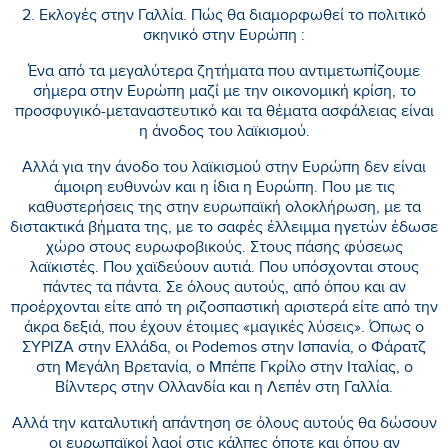
2. Εκλογές στην Γαλλία. Πώς θα διαμορφωθεί το πολιτικό
σκηνικό στην Ευρώπη :
Ένα από τα μεγαλύτερα ζητήματα που αντιμετωπίζουμε
σήμερα στην Ευρώπη μαζί με την οικονομική κρίση, το
προσφυγικό-μεταναστευτικό και τα θέματα ασφάλειας είναι
η άνοδος του λαϊκισμού.
Αλλά για την άνοδο του λαϊκισμού στην Ευρώπη δεν είναι
άμοιρη ευθυνών και η ίδια η Ευρώπη. Που με τις
καθυστερήσεις της στην ευρωπαϊκή ολοκλήρωση, με τα
διστακτικά βήματα της, με το σαφές έλλειμμα ηγετών έδωσε
χώρο στους ευρωφοβικούς. Στους πάσης φύσεως
λαϊκιστές. Που χαϊδεύουν αυτιά. Που υπόσχονται στους
πάντες τα πάντα. Σε όλους αυτούς, από όπου και αν
προέρχονται είτε από τη ριζοσπαστική αριστερά είτε από την
άκρα δεξιά, που έχουν έτοιμες «μαγικές λύσεις». Όπως ο
ΣΥΡΙΖΑ στην Ελλάδα, οι Podemos στην Ισπανία, ο Φάρατζ
στη Μεγάλη Βρετανία, ο Μπέπε Γκρίλο στην Ιταλίας, ο
Βίλντερς στην Ολλανδία και η Λεπέν στη Γαλλία.
Αλλά την καταλυτική απάντηση σε όλους αυτούς θα δώσουν
οι ευρωπαϊκοί λαοί στις κάλπες όποτε και όπου αν