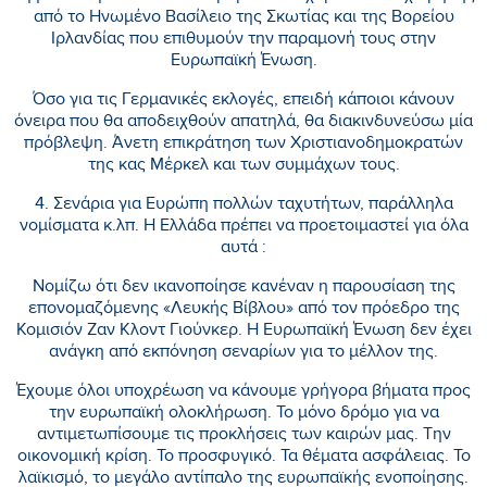
από το Ηνωμένο Βασίλειο της Σκωτίας και της Βορείου
Ιρλανδίας που επιθυμούν την παραμονή τους στην
Ευρωπαϊκή Ένωση.
Όσο για τις Γερμανικές εκλογές, επειδή κάποιοι κάνουν
όνειρα που θα αποδειχθούν απατηλά, θα διακινδυνεύσω μία
πρόβλεψη. Άνετη επικράτηση των Χριστιανοδημοκρατών
της κας Μέρκελ και των συμμάχων τους.
4. Σενάρια για Ευρώπη πολλών ταχυτήτων, παράλληλα
νομίσματα κ.λπ. Η Ελλάδα πρέπει να προετοιμαστεί για όλα
αυτά :
Νομίζω ότι δεν ικανοποίησε κανέναν η παρουσίαση της
επονομαζόμενης «Λευκής Βίβλου» από τον πρόεδρο της
Κομισιόν Ζαν Κλοντ Γιούνκερ. Η Ευρωπαϊκή Ένωση δεν έχει
ανάγκη από εκπόνηση σεναρίων για το μέλλον της.
Έχουμε όλοι υποχρέωση να κάνουμε γρήγορα βήματα προς
την ευρωπαϊκή ολοκλήρωση. Το μόνο δρόμο για να
αντιμετωπίσουμε τις προκλήσεις των καιρών μας. Την
οικονομική κρίση. Το προσφυγικό. Τα θέματα ασφάλειας. Το
λαϊκισμό, το μεγάλο αντίπαλο της ευρωπαϊκής ενοποίησης.