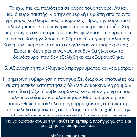
Το έχω πει και παλιότερα σε όλους τους τόνους. Αν και
βαθιά ευρωπαϊστής, για την σημερινή Ευρώπη απαιτούνται
γρήγορες και θεαματικές αποφάσεις. Προς την ευρωπαϊκή
ολοκλήρωση. Στο οικονομικό και νομισματικό τομέα. Στη
δημιουργία κοινού στρατού που θα φυλάσσει τα ευρωπαϊκά
σύνορα. Κοινή γλώσσα στα θέματα εξωτερικής πολιτικής.
Κοινή πολιτική στα ζητήματα ασφάλειας και τρομοκρατίας. Η
Ευρώπη δεν πρέπει να γίνει και δεν θα γίνει σαν το
δεινόσαυρο, που δεν εξελίχθηκε και εξαφανίσθηκε.
5. Αξιολόγηση του ελληνικού προγράμματος και νέα μέτρα :
Η σημερινή κυβέρνηση ή πανηγυρίζει διαρκώς αποτυχίες και
συστηματικές καταπατήσεις όλων των κόκκινων γραμμών
που η ίδια βάζει ή κόβει κορδέλες εγκαινίων για έργα που
άλλοι σχεδίασαν και υλοποίησαν. Μία κυβέρνηση που
υποσχέθηκε παράλληλο πρόγραμμα ζώντας στο δικό της
παράλληλο σύμπαν της αυταπάτης και τελικά χρέωσε την
ελληνική κοινωνία με μέτρα πολλών δις ευρώ, με ένα
Για να διασφαλίσουμε την καλύτερη εμπειρία πλοήγησης, στο site
μόνιμο υπερταμείο όπου εκχωρήθηκε η δημόσια περιουσία
μας χρησιμοποιούμε cookies.
για εκατό χρόνια και ένα κόφτη μισθών και συντάξεων. Και
σήμερα κλείνει τη δεύτερη αξιολόγηση δίνοντας σαφές
Μάθε περισσότερα