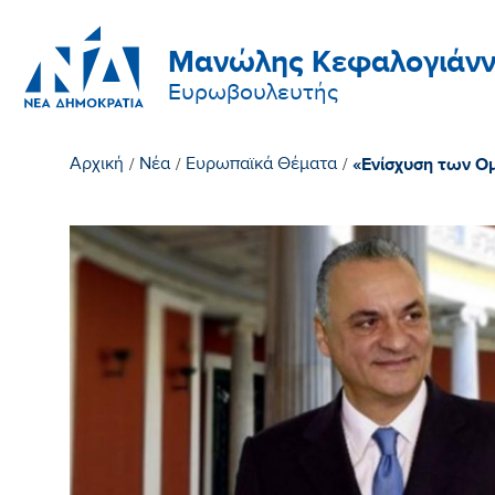
Μανώλης Κεφαλογιάνν
Ευρωβουλευτής
«Ενίσχυση των Ο
Αρχική
/
Νέα
/
Ευρωπαϊκά Θέματα
/