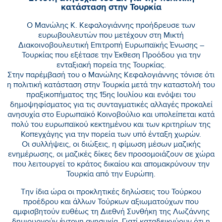
κατάσταση στην Τουρκία
Ο Μανώλης Κ. Κεφαλογιάννης προήδρευσε των
ευρωβουλευτών που μετέχουν στη Μικτή
Διακοινοβουλευτική Επιτροπή Ευρωπαϊκής Ένωσης –
Τουρκίας που εξέτασε την Έκθεση Προόδου για την
ενταξιακή πορεία της Τουρκίας.
Στην παρέμβασή του ο Μανώλης Κεφαλογιάννης τόνισε ότι
η πολιτική κατάσταση στην Τουρκία μετά την καταστολή του
πραξικοπήματος της 15ης Ιουλίου και ενόψει του
δημοψηφίσματος για τις συνταγματικές αλλαγές προκαλεί
ανησυχία στο Ευρωπαϊκό Κοινοβούλιο και υπολείπεται κατά
πολύ του ευρωπαϊκού κεκτημένου και των κριτηρίων της
Κοπεγχάγης για την πορεία των υπό ένταξη χωρών.
Οι συλλήψεις, οι διώξεις, η φίμωση μέσων μαζικής
ενημέρωσης, οι μαζικές δίκες δεν προσομοιάζουν σε χώρα
που λειτουργεί το κράτος δικαίου και απομακρύνουν την
Τουρκία από την Ευρώπη.
Την ίδια ώρα οι προκλητικές δηλώσεις του Τούρκου
προέδρου και άλλων Τούρκων αξιωματούχων που
αμφισβητούν ευθέως τη Διεθνή Συνθήκη της Λωζάννης