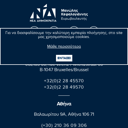
Μανώλης
Κεφαλογιάννης
Ευρωβουλευτής
Για να διασφαλίσουμε την καλύτερη εμπειρία πλοήγησης, στο site
μας χρησιμοποιούμε cookies.
Μάθε περισσότερα
Βρυξέλλες
ΕΝΤΑΞΕΙ
Parlement européen Bât. Altiero Spinelli
08E165 60, rue Wiertz / Wiertzstraat 60
B-1047 Bruxelles/Brussel
+32(0)2 28 45570
+32(0)2 28 49570
Αθήνα
Βαλαωρίτου 9A, Aθήνα 106 71
(+30) 210 36 09 306