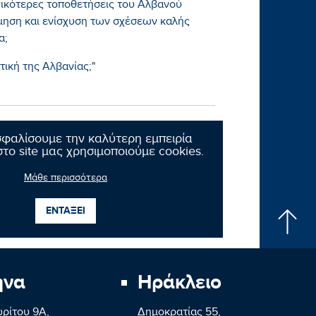
ενικότερες τοποθετήσεις του Αλβανού
ηση και ενίσχυση των σχέσεων καλής
α;
ική της Αλβανίας;"
σφαλίσουμε την καλύτερη εμπειρία
το site μας χρησιμοποιούμε cookies.
Μάθε περισσότερα
Επόμενο νέο
ΕΝΤΑΞΕΙ
ήνα
Ηράκλειο
ρίτου 9A,
Δημοκρατίας 55,